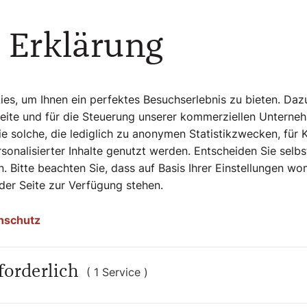
zu hören. Das ärgerte ihn damals. Jahre später entschied er,
Benediktiner und Priester zu werden.
 Erklärung
Weiterlesen
s, um Ihnen ein perfektes Besuchserlebnis zu bieten. Daz
Seite und für die Steuerung unserer kommerziellen Unterne
e solche, die lediglich zu anonymen Statistikzwecken, für 
sonalisierter Inhalte genutzt werden. Entscheiden Sie selb
. Bitte beachten Sie, dass auf Basis Ihrer Einstellungen w
 der Seite zur Verfügung stehen.
nschutz
forderlich
( 1 Service )