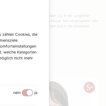
Sandra Lobnig
Seit seiner Kindheit ist Jakob Gulder, 23, in der Jungschar
seiner Pfarre in Wien Hietzing zu Hause. Seit vergangenem Jahr
steckt er zusätzlich viel seiner freien Zeit in die diözesane
Jungschararbeit.
u zählen Cookies, die
Weiterlesen
hmensziele
Komforteinstellungen
st, welche Kategorien
omöglich nicht mehr
nein
ja