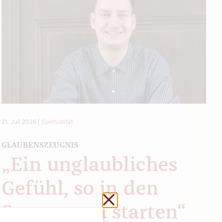
21. Juli 2026
|
Spiritualität
GLAUBENSZEUGNIS
„Ein unglaubliches
Gefühl, so in den
Schließen ohne zu sp
Sommer zu starten“