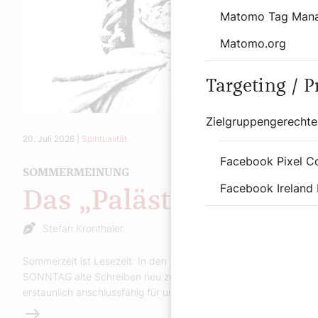
Matomo Tag Man
Matomo.org
Targeting / 
Zielgruppengerechte
20. Juli 2026
|
Spiritualität
Facebook Pixel C
SOMMERMEINUNG
Facebook Ireland 
Das „Palästinalied“
Stefan Kronthaler
Sommerzeit ist Lesezeit: In den „Sommerbriefen“ macht Der
SONNTAG alte Schreiben neu zugänglich – klar, direkt und
erstaunlich anschlussfähig für unsere Gegenwart.
Weiterlesen