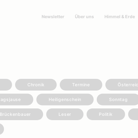
Newsletter
Über uns
Himmel & Erde
Chronik
Termine
Österrei
tagsjause
Heiligenschein
Sonntag
Brückenbauer
Leser
Politik