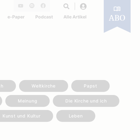
Login
Youtube
Instagram
Facebook
e-Paper
Podcast
Alle Artikel
ABO
ch
Weltkirche
Papst
Meinung
Die Kirche und ich
Kunst und Kultur
Leben