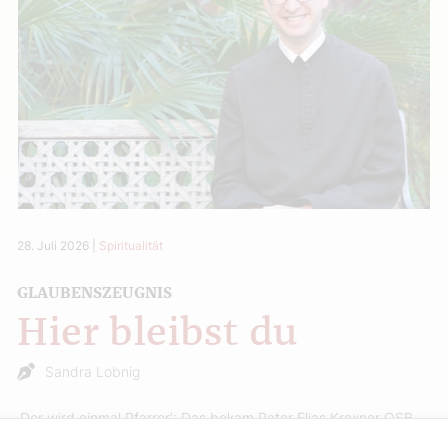
28. Juli 2026
|
Spiritualität
GLAUBENSZEUGNIS
Hier bleibst du
Sandra Lobnig
‚Der wird einmal Pfarrer‘: Das bekam Pater Elias Krexner OSB,
32, in seiner Pfarre in Deutsch-Wagram als Jugendlicher öfter