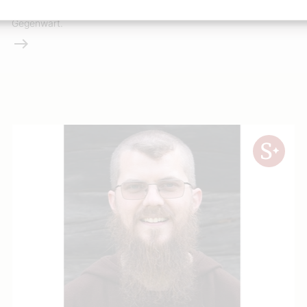
klar, direkt und erstaunlich anschlussfähig für unsere
Gegenwart.
Weiterlesen