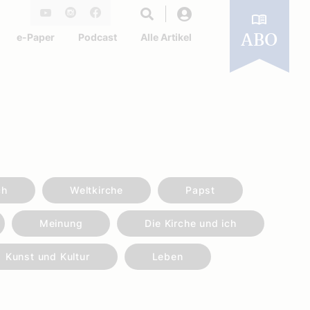
Login
Youtube
Instagram
Facebook
e-Paper
Podcast
Alle Artikel
ABO
ch
Weltkirche
Papst
Meinung
Die Kirche und ich
Kunst und Kultur
Leben