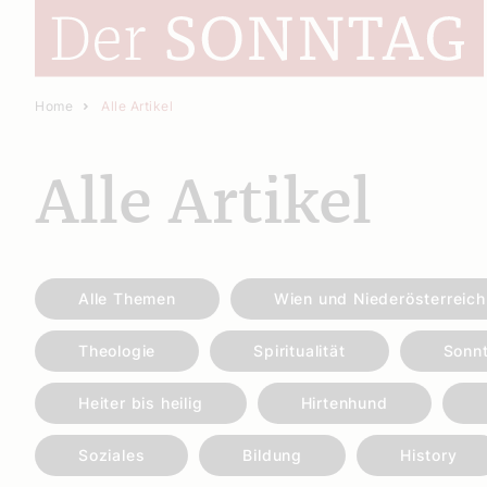
Home
Alle Artikel
Alle Artikel
Alle Themen
Wien und Niederösterreich
Theologie
Spiritualität
Sonn
Heiter bis heilig
Hirtenhund
Soziales
Bildung
History