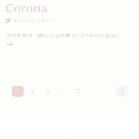
Corona
Bernadette Spitzer
Wöchentliche Heilige, vorgestellt von Bernadette Spitzer.
Weiterlesen
1
2
3
…
12
nächst