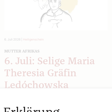
6. Juli 2026
|
Heiligenschein
MUTTER AFRIKAS
6. Juli: Selige Maria
Theresia Gräfin
Ledóchowska
Bernadette Spitzer
Wöchentliche Heilige, vorgestellt von Bernadette Spitzer.