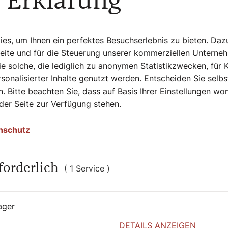
 Erklärung
Weiterlesen
s, um Ihnen ein perfektes Besuchserlebnis zu bieten. Daz
Seite und für die Steuerung unserer kommerziellen Unterne
e solche, die lediglich zu anonymen Statistikzwecken, für 
sonalisierter Inhalte genutzt werden. Entscheiden Sie selb
. Bitte beachten Sie, dass auf Basis Ihrer Einstellungen w
 der Seite zur Verfügung stehen.
nschutz
forderlich
( 1 Service )
ager
DETAILS ANZEIGEN