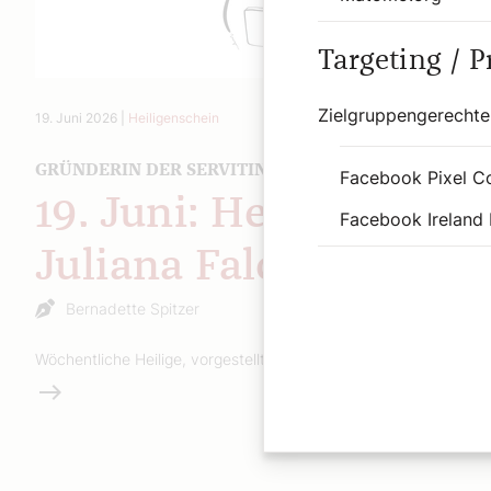
Targeting / 
Zielgruppengerechte
19. Juni 2026
|
Heiligenschein
GRÜNDERIN DER SERVITINNEN
Facebook Pixel C
19. Juni: Heilige
Facebook Ireland 
Juliana Falconieri
Bernadette Spitzer
Wöchentliche Heilige, vorgestellt von Bernadette Spitzer.
Weiterlesen