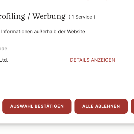
Profiling / Werbung
( 1 Service )
 Informationen außerhalb der Website
11. Juni 2026
|
Heiligenschein
HILFE FÜR HEIMARBEITERINNEN
ode
11. Juni: Selige
Ltd.
DETAILS ANZEIGEN
Hildegard Burjan
Bernadette Spitzer
Wöchentliche Heilige, vorgestellt von Bernadette Spitzer.
AUSWAHL BESTÄTIGEN
ALLE ABLEHNEN
Weiterlesen