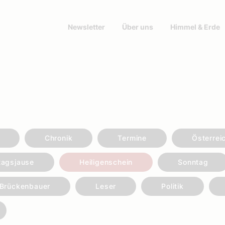
Newsletter
Über uns
Himmel & Erde
Chronik
Termine
Österrei
tagsjause
Heiligenschein
Sonntag
Brückenbauer
Leser
Politik