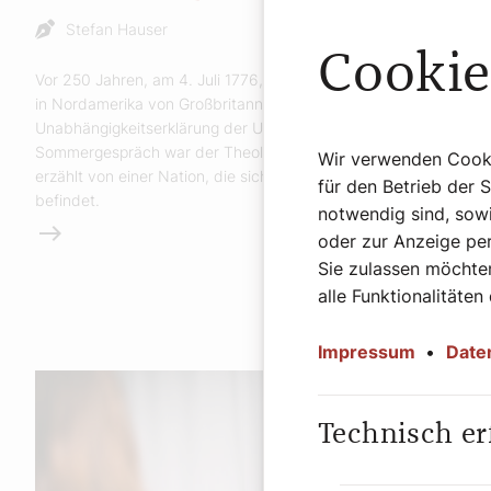
Stefan Hauser
Cookie
Vor 250 Jahren, am 4. Juli 1776, sagten sich die Kolonialstaaten
in Nordamerika von Großbritannien los. Die
Unabhängigkeitserklärung der USA wurde unterzeichnet. Im
Sommergespräch war der Theologe Andreas Weiß zu Gast. Er
Wir verwenden Cookie
erzählt von einer Nation, die sich in einer Identitätskrise
für den Betrieb der 
befindet.
notwendig sind, sowi
Weiterlesen
oder zur Anzeige per
Sie zulassen möchten
alle Funktionalitäten
Impressum
•
Date
Technisch er