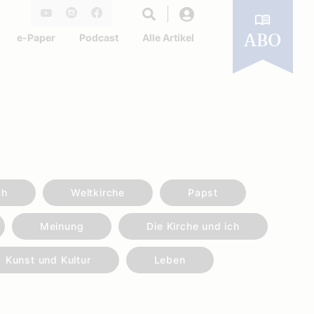
Login
Youtube
Instagram
Facebook
e-Paper
Podcast
Alle Artikel
ABO
ch
Weltkirche
Papst
Meinung
Die Kirche und ich
Kunst und Kultur
Leben