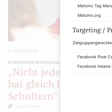
Matomo Tag Man
Matomo.org
Targeting / 
Zielgruppengerechte
27. Juni 2026
|
Politik
Facebook Pixel C
KÜRZUNGEN IM SOZIALBEREICH
Facebook Ireland 
„Nicht jeder Mensch
hat gleich breite
Schultern“
Cornelia Grotte