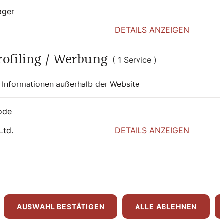
ager
DETAILS ANZEIGEN
Profiling / Werbung
( 1 Service )
 Informationen außerhalb der Website
11. Juni 2026
|
Politik
ode
GEDENKMESSE
Ltd.
DETAILS ANZEIGEN
Burjan-Gedenken
vereint Politik
Kathpress
AUSWAHL BESTÄTIGEN
ALLE ABLEHNEN
Die Schwesterngemeinschaft der Caritas Socialis und eine
breite politische Plattform haben am Donnerstag im Wiener