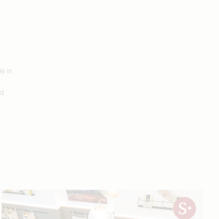
e in
nd