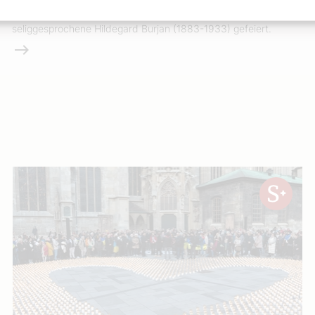
Stephansdom einen Gottesdienst im Gedenken an die
seliggesprochene Hildegard Burjan (1883-1933) gefeiert.
Weiterlesen