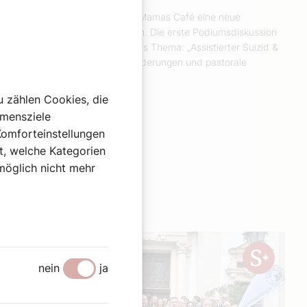
Vergangene Woche startete in Mamas Café eine neue
Dialogreihe der Erzdiözese Wien. Die erste Podiumsdiskussion
thematisierte ein kontroversielles Thema: „Assistierter Suizid &
Seelsorge – ethische Herausforderungen und pastorale
Antworten“.
Weiterlesen
u zählen Cookies, die
hmensziele
Komforteinstellungen
st, welche Kategorien
omöglich nicht mehr
nein
ja