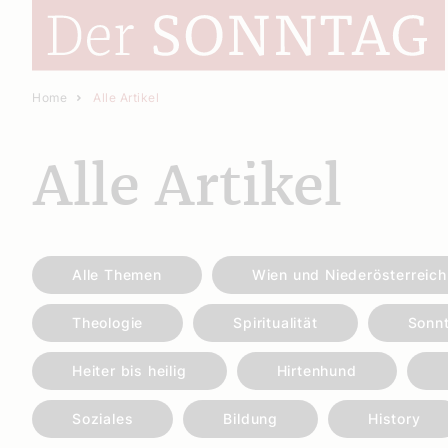
Home
Alle Artikel
Alle Artikel
Alle Themen
Wien und Niederösterreich
Theologie
Spiritualität
Sonn
Heiter bis heilig
Hirtenhund
Soziales
Bildung
History