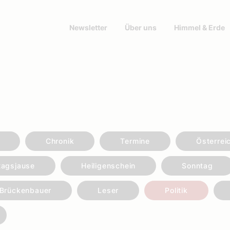
Newsletter
Über uns
Himmel & Erde
Chronik
Termine
Österrei
tagsjause
Heiligenschein
Sonntag
Brückenbauer
Leser
Politik