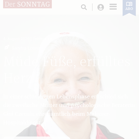
Login
ABO
Home
4. August 2026
| Spiritualität
Sandra Lobnig
Müde Füße, erfülltes
Herz
In einer schwierigen Lebensphase entschied sich
die zweifache Mutter und psychologische Beraterin
Gini Czernin ehrenamtlich beim Malteser-
Hospitaldienst...