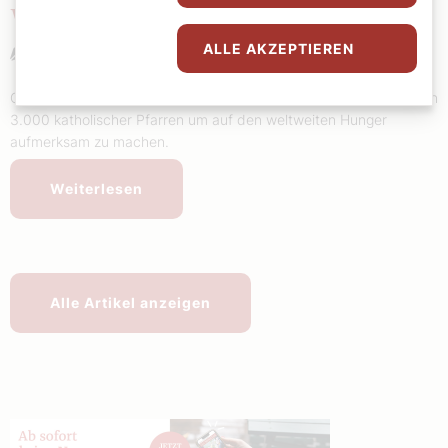
Wieder läuten die Glocken
ALLE AKZEPTIEREN
Sophie Lauringer
Chefredakteurin Sophie Lauringer über das Läuten von Glocken in
3.000 katholischer Pfarren um auf den weltweiten Hunger
aufmerksam zu machen.
Weiterlesen
Alle Artikel anzeigen