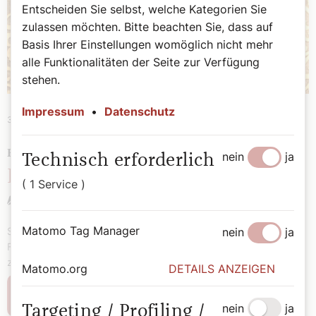
Entscheiden Sie selbst, welche Kategorien Sie
zulassen möchten. Bitte beachten Sie, dass auf
Basis Ihrer Einstellungen womöglich nicht mehr
alle Funktionalitäten der Seite zur Verfügung
stehen.
Impressum
•
Datenschutz
31. Juli 2026
|
Theologie
BIBLISCHE FREUNDSCHAFTEN - TEIL 3
nein
ja
Technisch erforderlich
Eine „pränatale Prophetie“
( 1 Service )
Stefan Kronthaler
Matomo Tag Manager
nein
ja
Stefan Kronthaler schreibt in seiner Sommerserie über biblische
Freundschaften. Im dritten Teil geht es um die Freundschaft
zwischen Maria und Elisabeth.
Matomo.org
DETAILS ANZEIGEN
Weiterlesen
nein
ja
Targeting / Profiling /