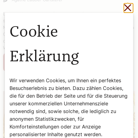
Sch
Bis zum Herbst wird das Riesentor des Stephansdoms erneut
sorgfältig gesichert und gepflegt. Seit rund 800 Jahren betreten
Millionen Menschen über diese Schwelle den Dom. Das Tor ist ein
Cookie
Ort voller Geschichte, Kunst und Symbolkraft: der Übergang von
der Welt draußen in den Raum Gottes, wie Domnbaumeister
Wolfgang Zehetner erklärt.
Erklärung
Weiterlesen
Wir verwenden Cookies, um Ihnen ein perfektes
Besuchserlebnis zu bieten. Dazu zählen Cookies,
die für den Betrieb der Seite und für die Steuerung
unserer kommerziellen Unternehmensziele
notwendig sind, sowie solche, die lediglich zu
anonymen Statistikzwecken, für
Komforteinstellungen oder zur Anzeige
personalisierter Inhalte genutzt werden.