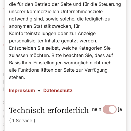
die für den Betrieb der Seite und für die Steuerung
Für Farbenblindheit - nutzen Sie Hervorhebe
unserer kommerziellen Unternehmensziele
funktionen
notwendig sind, sowie solche, die lediglich zu
anonymen Statistikzwecken, für
Für eingeschränkte Motorik - nutzen Sie
Komforteinstellungen oder zur Anzeige
Tastaturfunktionen oder Emulatoren
personalisierter Inhalte genutzt werden.
Für empfindliche Nutzer:innen - deaktivieren Sie
Entscheiden Sie selbst, welche Kategorien Sie
Animationen und wählen Sie geeignete
zulassen möchten. Bitte beachten Sie, dass auf
Farbkombinationen
Basis Ihrer Einstellungen womöglich nicht mehr
alle Funktionalitäten der Seite zur Verfügung
Falls bestimmte Funktionen des Widgets nicht mit Ihren
stehen.
Hilfstechnologien kompatibel sind, deaktivieren Sie es
bitte vorübergehend und kontaktieren Sie uns.
Impressum
•
Datenschutz
Standards:
nein
ja
Auf dieser Grundlage wenden wir die Kriterien der
Technisch erforderlich
WCAG 2.2 (AA-Niveau, aktuelle Version) sowie der EN
( 1 Service )
301 549 an. Die Einhaltung dieser Standards gilt als