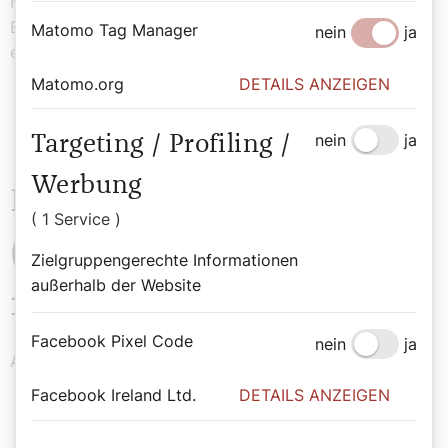
Nachweis für die Konformität mit dem EAA, dem
Barrierefreiheitsgesetz (BaFG) und weiteren
Matomo Tag Manager
nein
ja
entsprechenden Vorschriften.
Matomo.org
DETAILS ANZEIGEN
nein
ja
Targeting / Profiling /
Werbung
Barrierefreiheitserklärung
( 1 Service )
(zuletzt aktualisiert am
Zielgruppengerechte Informationen
außerhalb der Website
12.02.2026):
Facebook Pixel Code
nein
ja
Angaben gemäß Web-Zugänglichkeits-Gesetz (WZG)
Facebook Ireland Ltd.
DETAILS ANZEIGEN