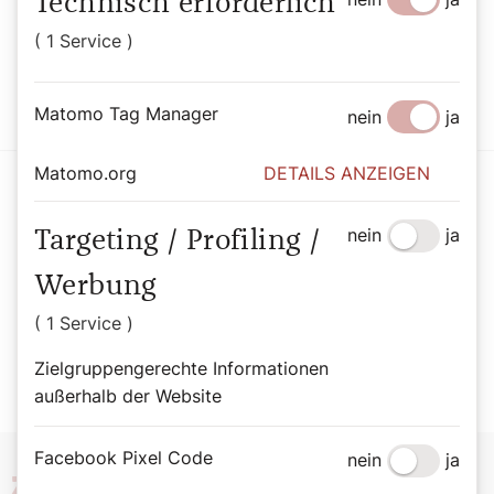
Technisch erforderlich
Mit dem SONNTAG den Sonntag genießen.
( 1 Service )
Jetzt Abo abschließen
Matomo Tag Manager
nein
ja
Matomo.org
DETAILS ANZEIGEN
nein
ja
Targeting / Profiling /
Der SONNTAG Newsletter
Werbung
( 1 Service )
Jetzt Newsletter abonnieren
Zielgruppengerechte Informationen
außerhalb der Website
Facebook Pixel Code
nein
ja
Zeit
für meinen Glauben