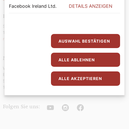
Facebook Ireland Ltd.
DETAILS ANZEIGEN
Der SONNTAG
Stephansplatz 4/VI/DG
1010 Wien
redaktion@dersonntag.at
AUSWAHL BESTÄTIGEN
Medieninhaberin
ALLE ABLEHNEN
Wiener Dom-Verlag Ges. m.b.H.
Buch- und Zeitungsverlag
ALLE AKZEPTIEREN
Stephansplatz 4/VI/DG
1010 Wien
Youtube
Instagram
Facebook
Folgen Sie uns: