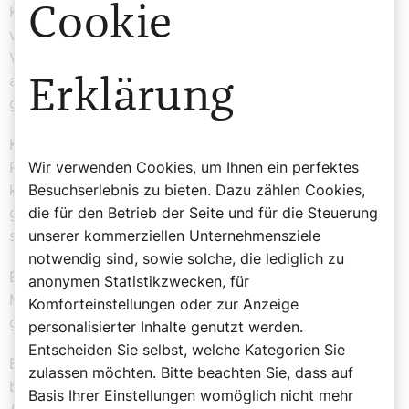
Cookie
KI-generierte Bilder, synthetische Stimmen oder
vergleichbare Inhalte werden transparent ausgewiesen.
Vor der Veröffentlichung werden journalistische Inhalte
auf Faktentreue, Quellenlage, Rechte und Kontext
Erklärung
geprüft.
KI wird nicht zur Erzeugung fiktiver Zitate, Interviews,
Predigten, Stellungnahmen oder sonstiger Aussagen
Wir verwenden Cookies, um Ihnen ein perfektes
kirchlicher Würdenträger verwendet. Bei religiösen,
Besuchserlebnis zu bieten. Dazu zählen Cookies,
gesellschaftspolitischen und ethischen Themen erfolgt
die für den Betrieb der Seite und für die Steuerung
stets eine menschliche redaktionelle Letztprüfung.
unserer kommerziellen Unternehmensziele
notwendig sind, sowie solche, die lediglich zu
Eine KI-Richtlinie findet intern Anwendung, und alle
anonymen Statistikzwecken, für
Mitarbeiter werden laufend zu relevanten KI-Aspekten
Komforteinstellungen oder zur Anzeige
geschult.
personalisierter Inhalte genutzt werden.
Entscheiden Sie selbst, welche Kategorien Sie
Ein KI-Verantwortlicher wurde für das Unternehmen
zulassen möchten. Bitte beachten Sie, dass auf
benannt. Er ist unter der E-Mail-
Basis Ihrer Einstellungen womöglich nicht mehr
Adresse
ki@dersonntag.at
erreichbar.