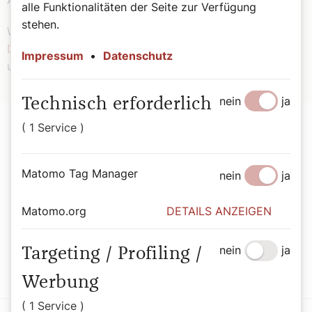
alle Funktionalitäten der Seite zur Verfügung
stehen.
Wir beachten die Vorgaben des
EU AI Act
, des
Datenschutzrecht
s sowie die journalistischen Standards
Impressum
•
Datenschutz
unseres Hauses.
nein
ja
Technisch erforderlich
( 1 Service )
Matomo Tag Manager
nein
ja
Der SONNTAG Abo
Matomo.org
DETAILS ANZEIGEN
Mit dem SONNTAG den Sonntag genießen.
nein
ja
Targeting / Profiling /
Jetzt Abo abschließen
Werbung
( 1 Service )