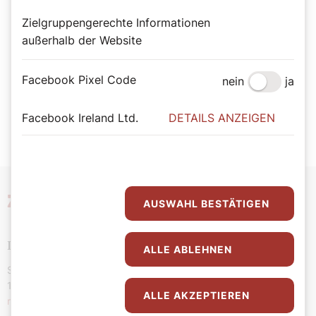
Zielgruppengerechte Informationen
außerhalb der Website
Der SONNTAG Newsletter
Facebook Pixel Code
nein
ja
Jetzt Newsletter abonnieren
Facebook Ireland Ltd.
DETAILS ANZEIGEN
Zeit
für meinen Glauben
AUSWAHL BESTÄTIGEN
Der SONNTAG
ALLE ABLEHNEN
Stephansplatz 4/VI/DG
1010 Wien
ALLE AKZEPTIEREN
redaktion@dersonntag.at