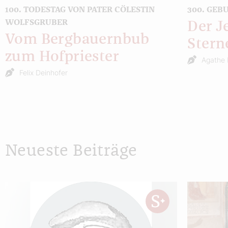
100. TODESTAG VON PATER CÖLESTIN
300. GEB
WOLFSGRUBER
Der J
Vom Bergbauernbub
Stern
zum Hofpriester
Agathe 
Felix Deinhofer
Neueste Beiträge