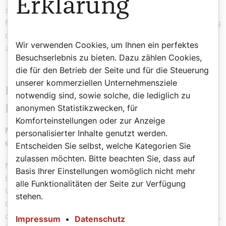
Erklärung
sogenannten frühbürgerlichen Revolution. Sowohl die
frühe Verteufelung durch Luther wie auch die Verklärung
durch Engels und die DDR sind wahrscheinlich nicht
Wir verwenden Cookies, um Ihnen ein perfektes
zutreffend.
Besuchserlebnis zu bieten. Dazu zählen Cookies,
die für den Betrieb der Seite und für die Steuerung
unserer kommerziellen Unternehmensziele
Bauernkrieg: Müntzer - Mystiker oder
notwendig sind, sowie solche, die lediglich zu
anonymen Statistikzwecken, für
Revolutionär?
Komforteinstellungen oder zur Anzeige
Manche sehen in Müntzer einen Mystiker, andere
personalisierter Inhalte genutzt werden.
einen Revolutionär ...
Entscheiden Sie selbst, welche Kategorien Sie
zulassen möchten. Bitte beachten Sie, dass auf
Müntzer war stark von der deutschen Mystik
Basis Ihrer Einstellungen womöglich nicht mehr
beeinflusst. Er war der festen Überzeugung, dass der
alle Funktionalitäten der Seite zur Verfügung
Umbruch im Inneren der Seele entscheidend ist. Und
stehen.
dass Gott zu uns nicht nur durch die Schrift und durch
die Worte der Bibel spricht, sondern auch durch Träume,
Impressum
•
Datenschutz