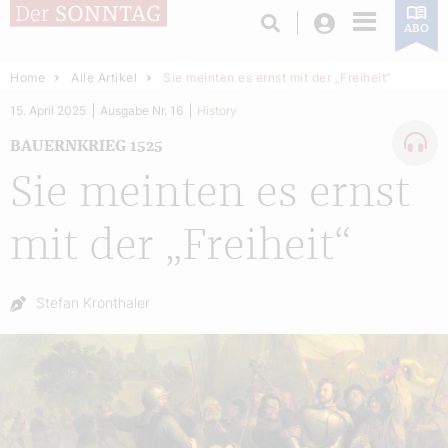
Login
ABO
Home
Alle Artikel
Sie meinten es ernst mit der „Freiheit“
15. April 2025
Ausgabe Nr. 16
History
BAUERNKRIEG 1525
Sie meinten es ernst
mit der „Freiheit“
Autor:
Stefan Kronthaler