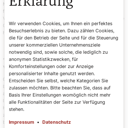
Erklärung
Migazzi. Darüber hinaus befasste er sich mit
frühchristlichen Themen und der Frage nach der
Verfasserschaft des Werks „Imitatio Christi“ („Nachfolge
Wir verwenden Cookies, um Ihnen ein perfektes
Christi“) – ein Bestseller des Thomas von Kempen bis
Besuchserlebnis zu bieten. Dazu zählen Cookies,
heute.
die für den Betrieb der Seite und für die Steuerung
unserer kommerziellen Unternehmensziele
notwendig sind, sowie solche, die lediglich zu
„Patriotische Tränen“ zum Abschied
anonymen Statistikzwecken, für
Komforteinstellungen oder zur Anzeige
von Cölestin Wolfsgruber
personalisierter Inhalte genutzt werden.
Cölestin Wolfsgruber war als beliebter Prediger
Entscheiden Sie selbst, welche Kategorien Sie
bekannt, der seine Zuhörer auf authentische Weise
zulassen möchten. Bitte beachten Sie, dass auf
ansprach und eine große Frömmigkeit ausstrahlte. Es
Basis Ihrer Einstellungen womöglich nicht mehr
lag daher nahe, dass er sich nach dem Ausscheiden des
alle Funktionalitäten der Seite zur Verfügung
Hofpredigers Pater Clemens Kickh 1900 gemeinsam mit
stehen.
zehn weiteren Bewerbern um dessen Nachfolge
Impressum
•
Datenschutz
bemühte. Auf Rat von Burgpfarrer Laurenz Mayer hin