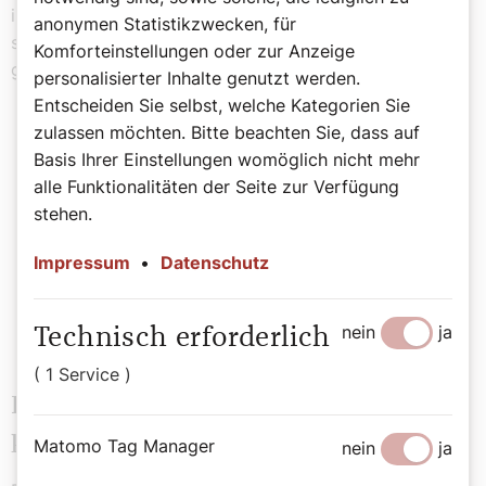
im Zeichen der „Renaixença“, der kulturellen und
anonymen Statistikzwecken, für
sprachlichen Wiedergeburt Kataloniens und eines
Komforteinstellungen oder zur Anzeige
gestärkten katalanischen Selbstbewusstseins.“
personalisierter Inhalte genutzt werden.
Entscheiden Sie selbst, welche Kategorien Sie
zulassen möchten. Bitte beachten Sie, dass auf
„Gesegnet seien die Augen, die Euch
Basis Ihrer Einstellungen womöglich nicht mehr
alle Funktionalitäten der Seite zur Verfügung
erblicken! Gesegnet das Herz, das sich
stehen.
Eurem Licht öffnet!“
Impressum
•
Datenschutz
Aus dem Hymnus auf die
Muttergottes von Montserrat
nein
ja
Technisch erforderlich
( 1 Service )
Die Rolle Montserrats in der
katalanischen Industrialisierung
Matomo Tag Manager
nein
ja