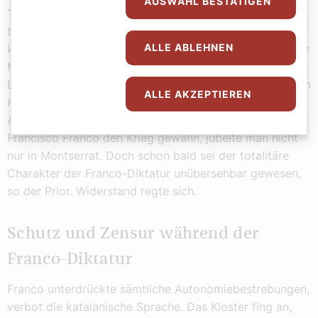
AUSWAHL BESTÄTIGEN
Truppen umfunktioniert. Die anarchistischen Soldaten
töteten dabei 23 Mönche, die heute als Märtyrer der
ALLE ABLEHNEN
katholischen Kirche gelten. Im heutigen Sitzungssaal der
Montserrat-Mönche sind sie in Wandmalereien verewigt.
Die republikanischen Truppen zerstörten und plünderten
ALLE AKZEPTIEREN
Kirchen im ganzen Land, töteten unzählige Geistliche.
Als 1939 schließlich der faschistische Putsch-General
Francisco Franco den Krieg gewann, jubelte man nicht
nur in Montserrat. Doch schon bald sei der totalitäre
Charakter der Franco-Diktatur unübersehbar gewesen,
so der Prior. Widerstand regte sich.
Schutz und Zensur während der
Franco-Diktatur
Franco unterdrückte sämtliche Autonomiebestrebungen,
verbot die katalanische Sprache. Das Kloster fing an,