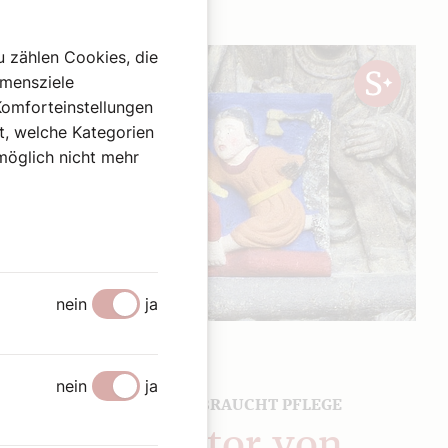
u zählen Cookies, die
hmensziele
Komforteinstellungen
st, welche Kategorien
omöglich nicht mehr
nein
ja
31. Juli 2026
|
Kunst und Kultur
nein
ja
DAS TOR ZUM PARADIES BRAUCHT PFLEGE
Das Riesentor von