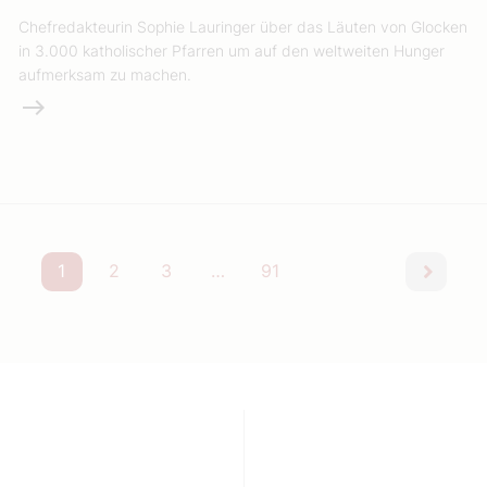
Chefredakteurin Sophie Lauringer über das Läuten von Glocken
in 3.000 katholischer Pfarren um auf den weltweiten Hunger
aufmerksam zu machen.
Weiterlesen
1
2
3
…
91
nächst