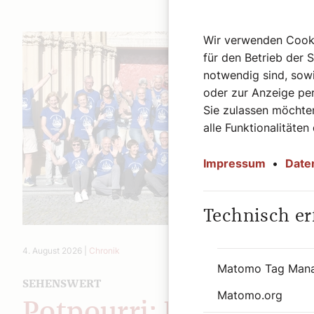
Wir verwenden Cookie
für den Betrieb der 
notwendig sind, sowi
oder zur Anzeige per
Sie zulassen möchten
alle Funktionalitäten
Impressum
•
Date
Technisch er
4. August 2026
|
Chronik
Matomo Tag Man
SEHENSWERT
Matomo.org
Potpourri: Diözesaner