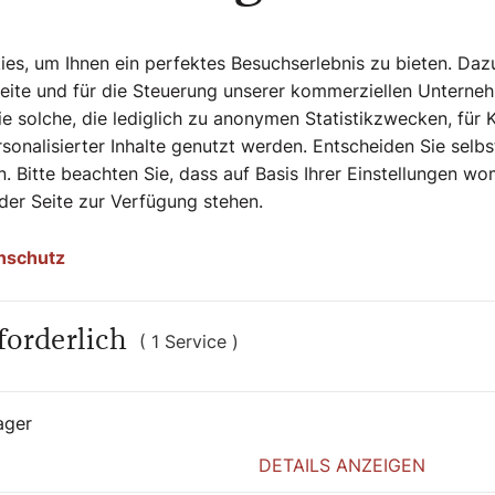
s, um Ihnen ein perfektes Besuchserlebnis zu bieten. Daz
Seite und für die Steuerung unserer kommerziellen Unterne
e solche, die lediglich zu anonymen Statistikzwecken, für 
sonalisierter Inhalte genutzt werden. Entscheiden Sie selb
. Bitte beachten Sie, dass auf Basis Ihrer Einstellungen w
 der Seite zur Verfügung stehen.
nschutz
forderlich
( 1 Service )
3. August 2026
|
Heiligenschein
ager
EUROPAS ERSTE CHRISTIN
DETAILS ANZEIGEN
3. August: Lydia von