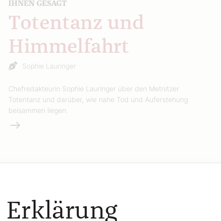
IHNEN GESAGT
Totentanz und
Himmelfahrt
Sophie Lauringer
Chefredakteurin Sophie Lauringer über den Metnitzer
Totentanz und darüber, wie nahe Tod und Auferstehung
beisammen liegen.
Weiterlesen
 Erklärung