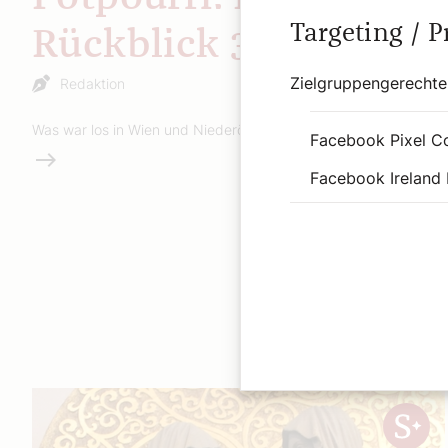
Targeting / 
Rückblick 32
Zielgruppengerechte
Redaktion
Was war los in Wien und Niederösterreich?
Facebook Pixel C
Weiterlesen
Facebook Ireland 