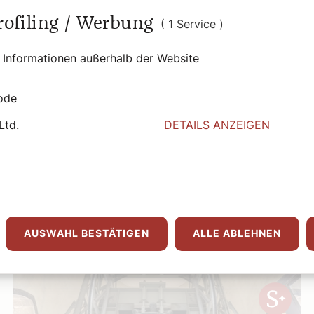
Profiling / Werbung
( 1 Service )
Philippi
 Informationen außerhalb der Website
Bernadette Spitzer
Wöchentliche Heilige, vorgestellt von Bernadette Spitzer.
ode
Weiterlesen
Ltd.
DETAILS ANZEIGEN
AUSWAHL BESTÄTIGEN
ALLE ABLEHNEN