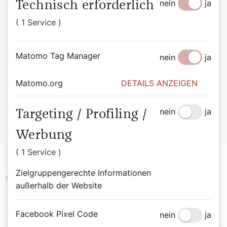
nein
ja
reicht von in der breiten Öffentlichkeit weniger
Technisch erforderlich
bekannten, bis hin zu solchen, die erst vor kurzem heilig-
( 1 Service )
oder seliggesprochen wurden. Aufgefrischt durch
moderne Illustrationen und bemerkenswerte Zitate wird
das Buch zur täglichen Inspirationsquelle.
Matomo Tag Manager
nein
ja
Bernadette Spitzer
Von Bischofsstab bis Besenstiel. Mit 365 Heiligen durchs
Matomo.org
DETAILS ANZEIGEN
Jahr.
Wiener Dom-Verlag.
nein
ja
Targeting / Profiling /
ISBN: 978-3-85351-294-4
Erhältlich im
Webshop des Wiener Dom-Verlags
.
Werbung
( 1 Service )
Zielgruppengerechte Informationen
Podcast
Religion
Schlagwörter
außerhalb der Website
Facebook Pixel Code
nein
ja