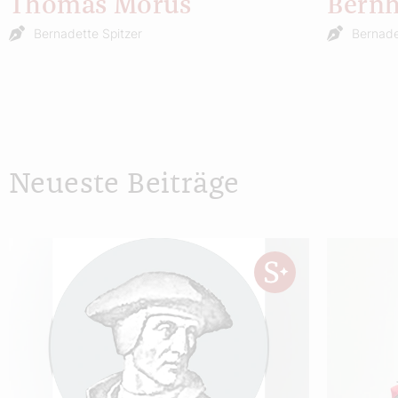
Thomas Morus
Bernh
Bernadette Spitzer
Bernade
Neueste Beiträge