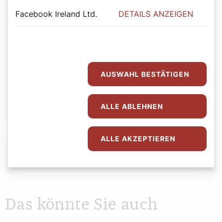
Autor:
Facebook Ireland Ltd.
DETAILS ANZEIGEN
Bernadette Spitzer
AUSWAHL BESTÄTIGEN
ALLE ABLEHNEN
Abspielen
0:00
0:00
ALLE AKZEPTIEREN
Das könnte Sie auch