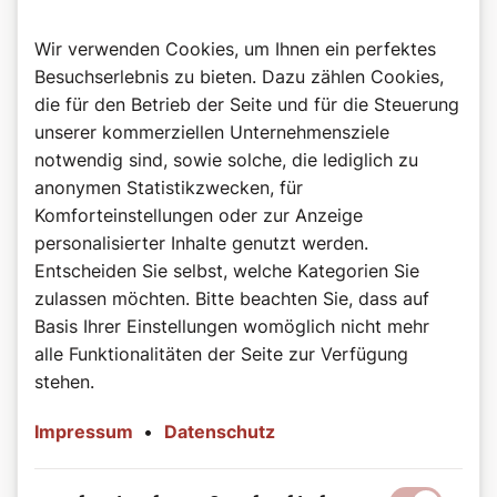
Wir verwenden Cookies, um Ihnen ein perfektes
Besuchserlebnis zu bieten. Dazu zählen Cookies,
die für den Betrieb der Seite und für die Steuerung
unserer kommerziellen Unternehmensziele
notwendig sind, sowie solche, die lediglich zu
anonymen Statistikzwecken, für
Komforteinstellungen oder zur Anzeige
©Wiener Dom-Verlag
personalisierter Inhalte genutzt werden.
Das Buch zum Podcast
Entscheiden Sie selbst, welche Kategorien Sie
Heilige, das sind beeindruckende Persönlichkeiten auf
zulassen möchten. Bitte beachten Sie, dass auf
allen Kontinenten, in allen Jahrhunderten: Herrscher und
Basis Ihrer Einstellungen womöglich nicht mehr
Sklaven, Brave und Aufmüpfige, Geistliche und Laien.
alle Funktionalitäten der Seite zur Verfügung
Diese bunte Schar porträtiert Autorin Bernadette Spitzer
stehen.
in kurzweilig-informativen Geschichten, wobei sie die
Besonderheit der jeweiligen Persönlichkeit treffend
hervorkehrt. Sie übersetzt die teils sperrigen Quellen in
Impressum
•
Datenschutz
eine heutige Sprache und spart dabei nicht mit einem
Augenzwinkern. Die tägliche Auswahl dieser „Vorbilder“