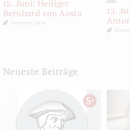
EHE
15. Juni: Heiliger
13. Ju
Bernhard von Aosta
Anton
Bernadette Spitzer
Bernade
Neueste Beiträge