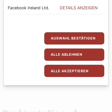
Facebook Ireland Ltd.
DETAILS ANZEIGEN
Autor:
Bernadette Spitzer
AUSWAHL BESTÄTIGEN
ALLE ABLEHNEN
ALLE AKZEPTIEREN
Abspielen
0:00
0:00