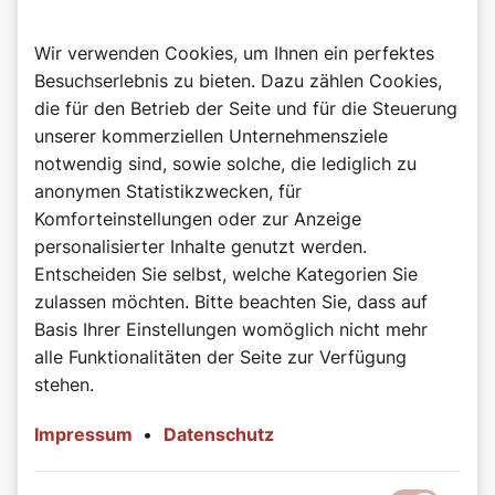
Wir verwenden Cookies, um Ihnen ein perfektes
Besuchserlebnis zu bieten. Dazu zählen Cookies,
die für den Betrieb der Seite und für die Steuerung
unserer kommerziellen Unternehmensziele
notwendig sind, sowie solche, die lediglich zu
anonymen Statistikzwecken, für
Komforteinstellungen oder zur Anzeige
personalisierter Inhalte genutzt werden.
Entscheiden Sie selbst, welche Kategorien Sie
©Wiener Dom-Verlag
Das Buch zum Podcast
zulassen möchten. Bitte beachten Sie, dass auf
Heilige, das sind beeindruckende Persönlichkeiten auf
Basis Ihrer Einstellungen womöglich nicht mehr
allen Kontinenten, in allen Jahrhunderten: Herrscher und
alle Funktionalitäten der Seite zur Verfügung
Sklaven, Brave und Aufmüpfige, Geistliche und Laien.
stehen.
Diese bunte Schar porträtiert Autorin Bernadette Spitzer
in kurzweilig-informativen Geschichten, wobei sie die
Impressum
•
Datenschutz
Besonderheit der jeweiligen Persönlichkeit treffend
hervorkehrt. Sie übersetzt die teils sperrigen Quellen in