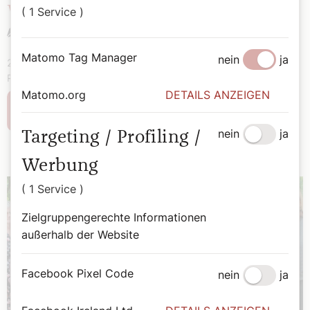
werden"
( 1 Service )
Sophie Lauringer
Matomo Tag Manager
nein
ja
2027 geht Österreichs bekanntester Pfarrer Toni Faber in
Pension. Jetzt plant er sein letztes Jahr als Dompfarrer.
Matomo.org
DETAILS ANZEIGEN
Weiterlesen
nein
ja
Targeting / Profiling /
Werbung
( 1 Service )
Zielgruppengerechte Informationen
außerhalb der Website
Facebook Pixel Code
nein
ja