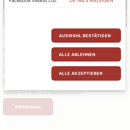
Facebook Ireland Ltd.
DETAILS ANZEIGEN
AUSWAHL BESTÄTIGEN
28. Juli 2026
|
Chronik
SEHENSWERT
ALLE ABLEHNEN
Potpourri: Diözesaner
Rückblick 31
ALLE AKZEPTIEREN
Redaktion
Was war los in Wien und Niederösterreich?
Weiterlesen