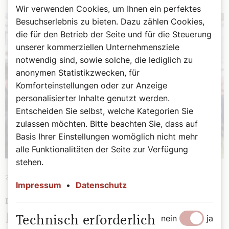
Wir verwenden Cookies, um Ihnen ein perfektes
Besuchserlebnis zu bieten. Dazu zählen Cookies,
die für den Betrieb der Seite und für die Steuerung
unserer kommerziellen Unternehmensziele
notwendig sind, sowie solche, die lediglich zu
anonymen Statistikzwecken, für
Komforteinstellungen oder zur Anzeige
personalisierter Inhalte genutzt werden.
Entscheiden Sie selbst, welche Kategorien Sie
zulassen möchten. Bitte beachten Sie, dass auf
Basis Ihrer Einstellungen womöglich nicht mehr
alle Funktionalitäten der Seite zur Verfügung
stehen.
28. Juli 2026
|
Wien und Niederösterreich
Impressum
•
Datenschutz
PENSION
Faber: "Es wird mir nicht fad
nein
ja
Technisch erforderlich