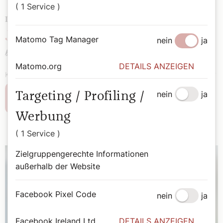
( 1 Service )
LEBEN MORGEN
Jesus, dein digitaler Freund
Matomo Tag Manager
nein
ja
Tina Veit-Fuchs
Matomo.org
DETAILS ANZEIGEN
KI-Seelsorge fern der Kirchenbank: eine Chance oder Ethik-Falle?
nein
ja
Targeting / Profiling /
Weiterlesen
Werbung
( 1 Service )
Zielgruppengerechte Informationen
außerhalb der Website
Facebook Pixel Code
nein
ja
Facebook Ireland Ltd.
DETAILS ANZEIGEN