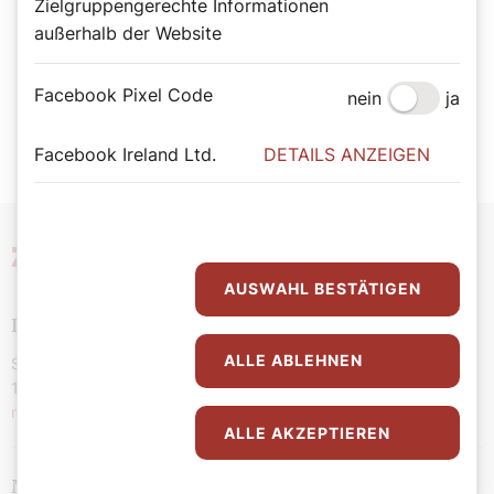
Zielgruppengerechte Informationen
außerhalb der Website
Der SONNTAG Newsletter
Facebook Pixel Code
nein
ja
Jetzt Newsletter abonnieren
Facebook Ireland Ltd.
DETAILS ANZEIGEN
Zeit
für meinen Glauben
AUSWAHL BESTÄTIGEN
Der SONNTAG
ALLE ABLEHNEN
Stephansplatz 4/VI/DG
1010 Wien
redaktion@dersonntag.at
ALLE AKZEPTIEREN
Medieninhaberin