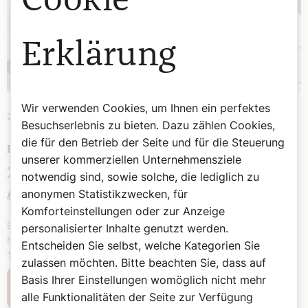
Cookie
Erklärung
Wir verwenden Cookies, um Ihnen ein perfektes
2. August 2026
|
Termine
Besuchserlebnis zu bieten. Dazu zählen Cookies,
die für den Betrieb der Seite und für die Steuerung
HIGHLIGHTS
unserer kommerziellen Unternehmensziele
2. August bis 9. August
notwendig sind, sowie solche, die lediglich zu
anonymen Statistikzwecken, für
Redaktion
Komforteinstellungen oder zur Anzeige
Entdecken Sie spirituelle Höhepunkte in Wien und
personalisierter Inhalte genutzt werden.
Niederösterreich. Stöbern Sie in unseren sorgfältig ausgewählten
Entscheiden Sie selbst, welche Kategorien Sie
Terminen für kirchliche Highlights und lassen Sie sich inspirieren.
zulassen möchten. Bitte beachten Sie, dass auf
Basis Ihrer Einstellungen womöglich nicht mehr
Weiterlesen
alle Funktionalitäten der Seite zur Verfügung