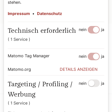
stehen.
Impressum
•
Datenschutz
nein
ja
Technisch erforderlich
( 1 Service )
Der SONNTAG Abo
Matomo Tag Manager
nein
ja
Mit dem SONNTAG den Sonntag genießen.
Matomo.org
DETAILS ANZEIGEN
Jetzt Abo abschließen
nein
ja
Targeting / Profiling /
Werbung
( 1 Service )