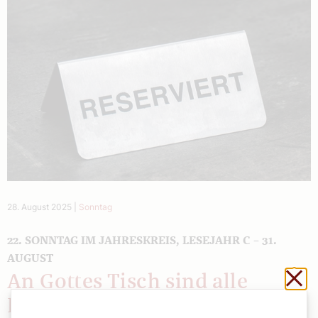
28. August 2025
|
Sonntag
22. SONNTAG IM JAHRESKREIS, LESEJAHR C – 31.
AUGUST
Sch
An Gottes Tisch sind alle
Ehrengäste