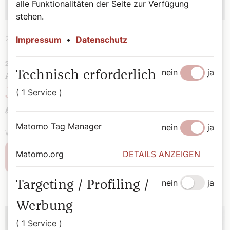
alle Funktionalitäten der Seite zur Verfügung
stehen.
Impressum
•
Datenschutz
21. August 2025
|
Sonntag
21. SONNTAG IM JAHRESKREIS, LESEJAHR C – 24.
nein
ja
Technisch erforderlich
AUGUST
Jesus ist der Retter
( 1 Service )
Christian Landl
Matomo Tag Manager
nein
ja
Wort zum Evangelium von Christian Landl
Matomo.org
DETAILS ANZEIGEN
Weiterlesen
nein
ja
Targeting / Profiling /
Werbung
( 1 Service )