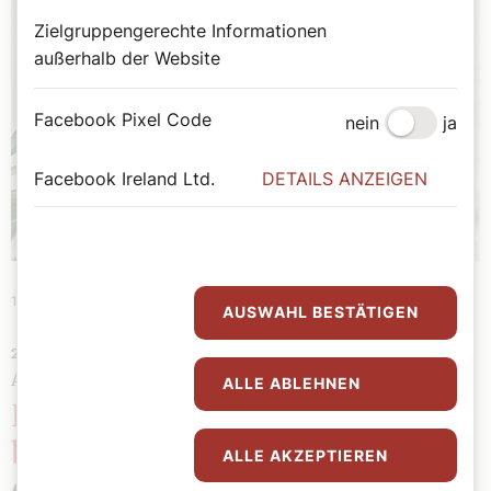
Zielgruppengerechte Informationen
außerhalb der Website
Facebook Pixel Code
nein
ja
Facebook Ireland Ltd.
DETAILS ANZEIGEN
14. August 2025
|
Sonntag
AUSWAHL BESTÄTIGEN
20. SONNTAG IM JAHRESKREIS, LESEJAHR C – 17.
AUGUST
ALLE ABLEHNEN
Der Friede soll bei uns
beginnen
ALLE AKZEPTIEREN
Christian Landl