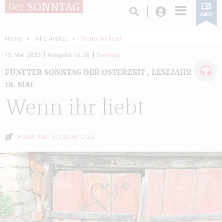
Login
ABO
Home
Alle Artikel
Wenn ihr liebt
15. Mai 2025
Ausgabe Nr. 20
Sonntag
FÜNFTER SONNTAG DER OSTERZEIT , LESEJAHR C –
18. MAI
Wenn ihr liebt
Autor:
Pater Karl Schauer OSB