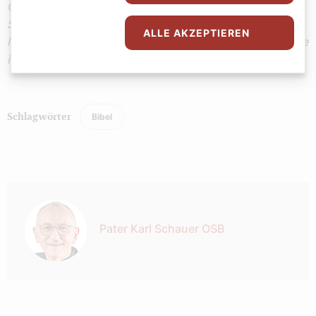
Quelle: Lektionar für die Bistümer des deutschen
Sprachgebiets. Authentische Ausgabe für den
ALLE AKZEPTIEREN
liturgischen Gebrauch. Band I: Die Sonntage und Festtage
im Lesejahr C, Freiburg u. a. 2018. © staeko.net
Bibel
Schlagwörter
Autor:
Pater Karl Schauer OSB