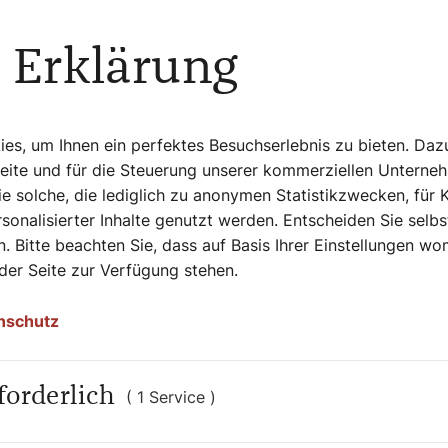
, er redet zu uns und arbeitet mit uns,
eibt. Zur Jahrtausendwende rollten Busse
 Erklärung
es keinen Gott. Also mach dir keine Sorgen,
„Was fehlt, wenn Gott fehlt?“, trotz aller
s, um Ihnen ein perfektes Besuchserlebnis zu bieten. Daz
8,22–31
Seite und für die Steuerung unserer kommerziellen Unterne
e solche, die lediglich zu anonymen Statistikzwecken, für 
ichkeiten in unserer Welt?
sonalisierter Inhalte genutzt werden. Entscheiden Sie selb
t nicht ein. Der Mensch ist der erste
. Bitte beachten Sie, dass auf Basis Ihrer Einstellungen w
 der Seite zur Verfügung stehen.
chaffen als Anfang seines Weges, vor seinen
nschutz
ldet, am Anfang, beim Ursprung der Erde.
ls es die Quellen noch nicht gab, die
den Hügeln wurde ich geboren. Noch hatte
forderlich
( 1 Service )
llen des Festlands. Als er den Himmel
den Wassern, als er droben die Wolken