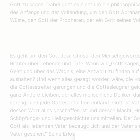
Gott zu sagen. Dabei geht es nicht um ein philosophi
des Anfangs und der Vollendung, um den Gott Abraham
Wüste, den Gott der Propheten, der ein Gott seines Vo
Es geht um den Gott Jesu Christi, den Menschgeword
Richter über Lebende und Tote. Wenn wir „Gott“ sagen
Geist und über das Wagnis, eine Antwort zu finden auf 
aushalten? Und wenn alles gesagt worden wäre, die Kon
die Gottesstreiter gerungen und die Gottesleugner gel
ganz Andere bleiben, der alles menschliche Denken du
sprengt und jede Gottesdefinition entlarvt. Gott ist Va
dessen Wort alles geschaffen ist und dessen Macht, Her
Schöpfungs- und Heilsgeschichte uns mitteilen. Der 
Gott als liebenden Vater bezeugt: „Ich und der Vater s
Vater gesehen.“ Seine Erlösungsgeschichte trifft alle M