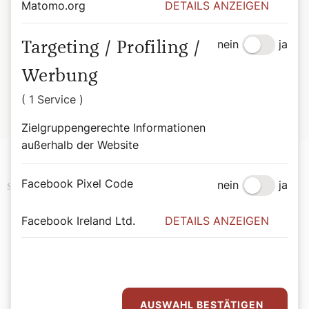
Matomo.org
DETAILS ANZEIGEN
3-85351-331-6,
EUR 29,90.
Das Buch erzählt theologisch fundiert und sprachlich
nein
ja
Targeting / Profiling /
pointiert von den 50 wichtigsten Personen der Bibel, ihren
Besonderheiten, ihren Erlebnissen und ihren wichtigsten
Werbung
Erkennungsmerkmalen.
( 1 Service )
Bestellen unter:
▶
domverlag.at
Zielgruppengerechte Informationen
außerhalb der Website
Facebook Pixel Code
nein
ja
Bibel
Religion
Schlagwörter
Sommerliche Bibelportraits
Facebook Ireland Ltd.
DETAILS ANZEIGEN
Autor:
AUSWAHL BESTÄTIGEN