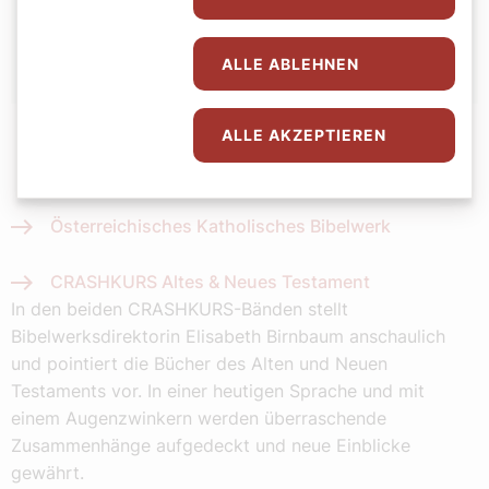
Elisabeth Birnbaum/RED
ALLE ABLEHNEN
ALLE AKZEPTIEREN
Österreichisches Katholisches Bibelwerk
CRASHKURS Altes & Neues Testament
In den beiden CRASHKURS-Bänden stellt
Bibelwerksdirektorin Elisabeth Birnbaum anschaulich
und pointiert die Bücher des Alten und Neuen
Testaments vor. In einer heutigen Sprache und mit
einem Augenzwinkern werden überraschende
Zusammenhänge aufgedeckt und neue Einblicke
gewährt.