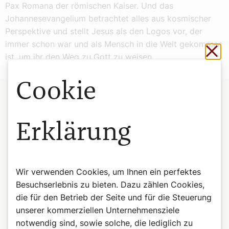
Pax Romana der römischen Kaiser. Und das
Johannesevangelium betrachtet alles aus kosmischer
Perspektive und stellt Jesus als den Logos vor, der
immer schon war und als Mensch in die Welt gekommen
Sch
ist, um ihr den Weg zu Gott zu weisen.
Cookie
Erklärung
Wir verwenden Cookies, um Ihnen ein perfektes
Besuchserlebnis zu bieten. Dazu zählen Cookies,
die für den Betrieb der Seite und für die Steuerung
unserer kommerziellen Unternehmensziele
notwendig sind, sowie solche, die lediglich zu