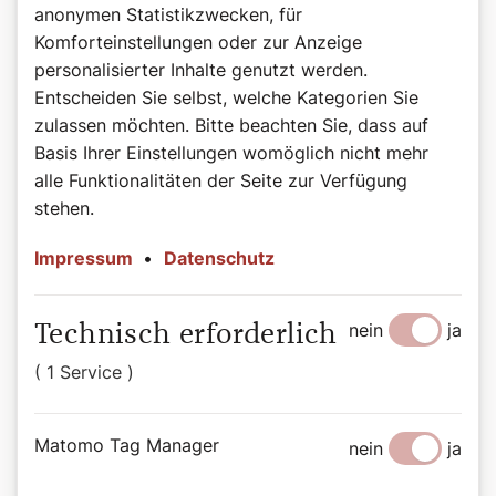
anonymen Statistikzwecken, für
Komforteinstellungen oder zur Anzeige
personalisierter Inhalte genutzt werden.
Entscheiden Sie selbst, welche Kategorien Sie
zulassen möchten. Bitte beachten Sie, dass auf
Basis Ihrer Einstellungen womöglich nicht mehr
alle Funktionalitäten der Seite zur Verfügung
stehen.
Impressum
•
Datenschutz
nein
ja
Technisch erforderlich
©Dom Verlag
( 1 Service )
Buchtipp: CRASHKURS Who is who der
Bibel
„CRASHKURS Who is who der Bibel“,
Matomo Tag Manager
nein
ja
Von Elisabeth Birnbaum, Wiener Dom-Verlag, ISBN: 978-