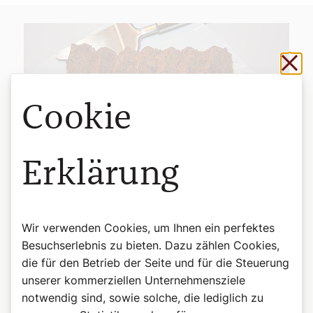
Sch
Cookie
Erklärung
Ein saftiger Schokoladenkuchen
©Markus Langer
Das Rezept zur SONNTAGs-Jause
Schokoladenkuchen
Wir verwenden Cookies, um Ihnen ein perfektes
Der ideale Kuchen für das Büro, denn man kann ihn gut
Besuchserlebnis zu bieten. Dazu zählen Cookies,
transportieren und er lässt sich leicht aufschneiden.
die für den Betrieb der Seite und für die Steuerung
Zutaten
unserer kommerziellen Unternehmensziele
200 Gramm Butter
notwendig sind, sowie solche, die lediglich zu
200 Gramm Staubzucker