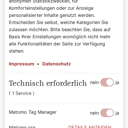
anonymen Statistikzwecken, für
100 Gramm Kochschokolade
Komforteinstellungen oder zur Anzeige
100 Gramm geriebene Haselnüsse
personalisierter Inhalte genutzt werden.
5 Esslöffel Milch
Entscheiden Sie selbst, welche Kategorien Sie
140 Gramm Mehl
zulassen möchten. Bitte beachten Sie, dass auf
6 Eier (getrennt)
1 Teelöffel Backpulver
Basis Ihrer Einstellungen womöglich nicht mehr
alle Funktionalitäten der Seite zur Verfügung
Zubereitung
stehen.
Die Butter mit dem Staubzucker und den Eidottern
schaumig rühren.
Impressum
•
Datenschutz
Das Eiklar zu steifem Schnee schlagen.
Die Haselnüsse, die Milch und die erweichte
Kochschokolade einrühren.
nein
ja
Technisch erforderlich
Das Mehl mit dem Backpulver vermischen und
abwechselnd mit dem Eischnee unterheben.
( 1 Service )
Eine Tortenform mit Backpapier auslegen oder
Guglhupfform mit Butter einfetten und mit Mehl stauben.
Im vorgeheizten Backrohr bei 180 C° etwa 1 Stunde
Matomo Tag Manager
nein
ja
backen.
Nach Belieben mit Staubzucker bestreuen.
Matomo.org
DETAILS ANZEIGEN