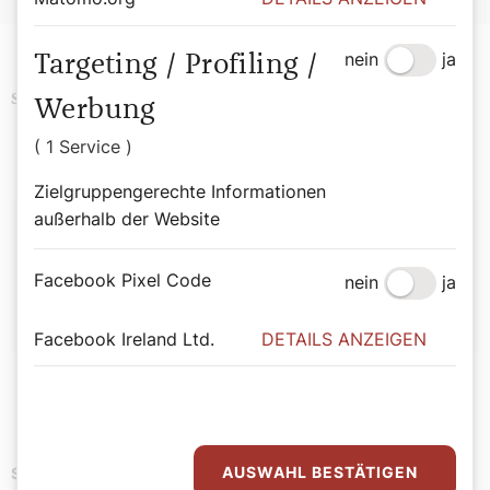
nein
ja
Targeting / Profiling /
Podcast
Kulinarik
Schlagwörter
Werbung
( 1 Service )
Zielgruppengerechte Informationen
Autor:
außerhalb der Website
Sophie Lauringer
Facebook Pixel Code
nein
ja
Facebook Ireland Ltd.
DETAILS ANZEIGEN
AUSWAHL BESTÄTIGEN
SONNTAGs-Jause mit Elisabeth Birnbaum