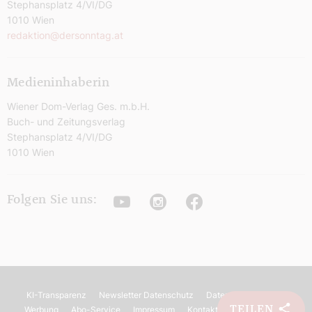
Stephansplatz 4/VI/DG
1010 Wien
redaktion@dersonntag.at
Medieninhaberin
Wiener Dom-Verlag Ges. m.b.H.
Buch- und Zeitungsverlag
Stephansplatz 4/VI/DG
1010 Wien
Youtube
Instagram
Facebook
Folgen Sie uns:
KI-Transparenz
Newsletter Datenschutz
Datenschutz
AGB
TEILEN
Werbung
Abo-Service
Impressum
Kontakt
Barrierefreiheit