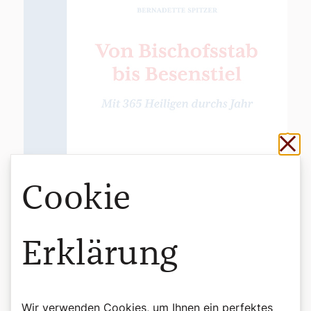
Sch
Cookie
Erklärung
Wir verwenden Cookies, um Ihnen ein perfektes