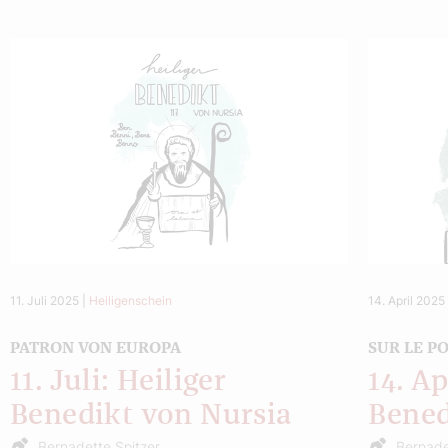
11. Juli 2025
|
Heiligenschein
14. April 2025
PATRON VON EUROPA
SUR LE P
11. Juli: Heiliger
14. Ap
Benedikt von Nursia
Bened
Bernadette Spitzer
Bernade