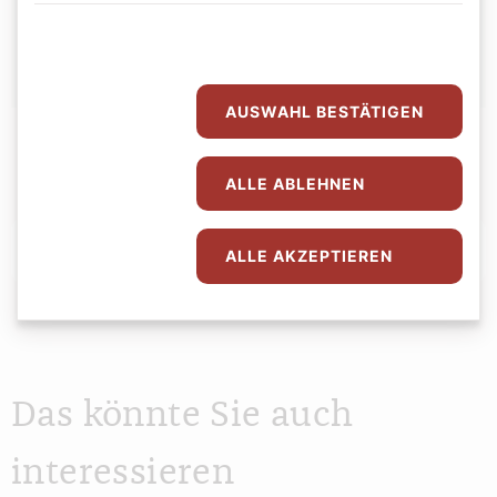
Bernadette Spitzer
AUSWAHL BESTÄTIGEN
ALLE ABLEHNEN
Abspielen
0:00
0:00
ALLE AKZEPTIEREN
Das könnte Sie auch
interessieren