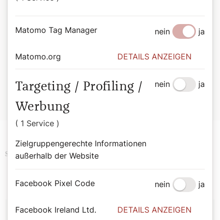
oder seliggesprochen wurden. Aufgefrischt durch
moderne Illustrationen und bemerkenswerte Zitate wird
das Buch zur täglichen Inspirationsquelle.
Matomo Tag Manager
nein
ja
Bernadette Spitzer
Matomo.org
DETAILS ANZEIGEN
Von Bischofsstab bis Besenstiel. Mit 365 Heiligen durchs
Jahr.
Wiener Dom-Verlag.
nein
ja
Targeting / Profiling /
ISBN: 978-3-85351-294-4
Erhältlich im
Webshop des Wiener Dom-Verlags
.
Werbung
( 1 Service )
Zielgruppengerechte Informationen
Podcast
Religion
außerhalb der Website
Schlagwörter
Facebook Pixel Code
nein
ja
Autor:
Facebook Ireland Ltd.
DETAILS ANZEIGEN