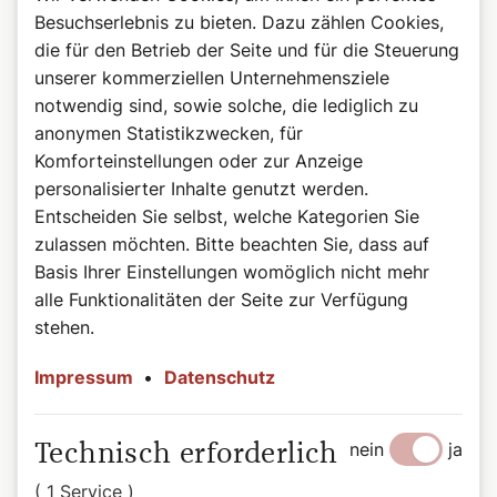
Besuchserlebnis zu bieten. Dazu zählen Cookies,
die für den Betrieb der Seite und für die Steuerung
unserer kommerziellen Unternehmensziele
notwendig sind, sowie solche, die lediglich zu
anonymen Statistikzwecken, für
Komforteinstellungen oder zur Anzeige
personalisierter Inhalte genutzt werden.
©Wiener Dom-Verlag
Das Buch zum Podcast
Entscheiden Sie selbst, welche Kategorien Sie
Heilige, das sind beeindruckende Persönlichkeiten auf
zulassen möchten. Bitte beachten Sie, dass auf
allen Kontinenten, in allen Jahrhunderten: Herrscher und
Basis Ihrer Einstellungen womöglich nicht mehr
Sklaven, Brave und Aufmüpfige, Geistliche und Laien.
alle Funktionalitäten der Seite zur Verfügung
Diese bunte Schar porträtiert Autorin Bernadette Spitzer
stehen.
in kurzweilig-informativen Geschichten, wobei sie die
Besonderheit der jeweiligen Persönlichkeit treffend
Impressum
•
Datenschutz
hervorkehrt. Sie übersetzt die teils sperrigen Quellen in
eine heutige Sprache und spart dabei nicht mit einem
Augenzwinkern. Die tägliche Auswahl dieser „Vorbilder“
nein
ja
Technisch erforderlich
reicht von in der breiten Öffentlichkeit weniger
bekannten, bis hin zu solchen, die erst vor kurzem heilig-
( 1 Service )