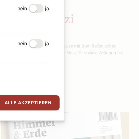
SONNTAGS-JAUSE
nein
ja
Ciao Ragazzi
Sophie Lauringer
nein
ja
Eine lebensfrohe SONNTAGs-Jause mit dem italienischen
Wiener Mauro Maloberti, der ein Herz für soziale Anliegen hat
und die italienische Küche liebt.
Weiterlesen
ALLE AKZEPTIEREN