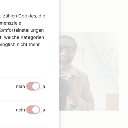
u zählen Cookies, die
hmensziele
Komforteinstellungen
st, welche Kategorien
omöglich nicht mehr
nein
ja
nein
ja
31. Mai 2026
|
Sonntagsjause