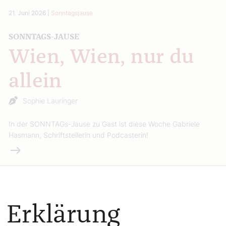
21. Juni 2026
|
Sonntagsjause
SONNTAGS-JAUSE
Wien, Wien, nur du
allein
Sophie Lauringer
In der SONNTAGs-Jause zu Gast ist diese Woche Gabriele
Hasmann, Schriftstellerin und Podcasterin!
Weiterlesen
 Erklärung