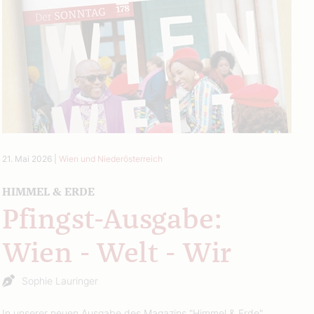
21. Mai 2026
|
Wien und Niederösterreich
HIMMEL & ERDE
Pfingst-Ausgabe:
Wien - Welt - Wir
Sophie Lauringer
In unserer neuen Ausgabe des Magazins "Himmel & Erde"