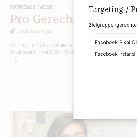
SONNTAGS-JAUSE
Targeting / 
Pro Gerechtigkeit
Zielgruppengerechte
Sophie Lauringer
Facebook Pixel C
Am 7. Juni ist Helmut Schüller, Pfarrer zwischen Weltethos und
Ungehorsam, in der SONNTAGs-Jause zu Gast.
Facebook Ireland 
Weiterlesen