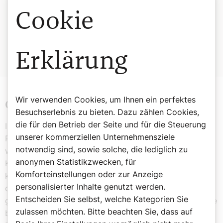
Tertiarschwestern des Heiligen Franziskus
Cookie
Brixen, Südtirol
Jede Woche ein anderes Kloster!
In Gedanken quer durch Österreich und Südtirol reisen
Erklärung
und von klösterlichen Köstlichkeiten naschen ... Teil 5/10.
Wir verwenden Cookies, um Ihnen ein perfektes
Obstleder und Steppenduft
Besuchserlebnis zu bieten. Dazu zählen Cookies,
die für den Betrieb der Seite und für die Steuerung
Im Sortiment des Klosterladens finden sich viele
unserer kommerziellen Unternehmensziele
Produkte aus der Region. Das ist Pater Thomas ein
notwendig sind, sowie solche, die lediglich zu
wichtiges Anliegen. „Wir holen die Region in den
anonymen Statistikzwecken, für
Klosterladen herein. Hier am Heideboden braucht es
Komforteinstellungen oder zur Anzeige
keine Einzelkämpfer.“ Pastasauce im Glas mit Tofu aus
personalisierter Inhalte genutzt werden.
dem Seewinkel, prämiertes Kernöl aus Po­dersdorf oder
Entscheiden Sie selbst, welche Kategorien Sie
gedörrtes Obst als „Obstleder“ aus Wallern: Die Betriebe
zulassen möchten. Bitte beachten Sie, dass auf
bekommen Platz in den Regalen des Ladens, zehn