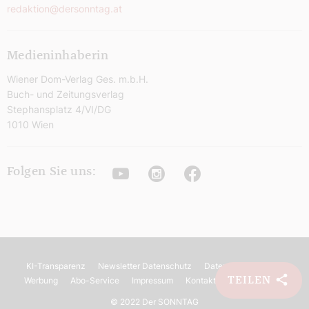
redaktion@dersonntag.at
Medieninhaberin
Wiener Dom-Verlag Ges. m.b.H.
Buch- und Zeitungsverlag
Stephansplatz 4/VI/DG
1010 Wien
Youtube
Instagram
Facebook
Folgen Sie uns:
KI-Transparenz
Newsletter Datenschutz
Datenschutz
AGB
TEILEN
Werbung
Abo-Service
Impressum
Kontakt
Barrierefreiheit
©
2022 Der SONNTAG