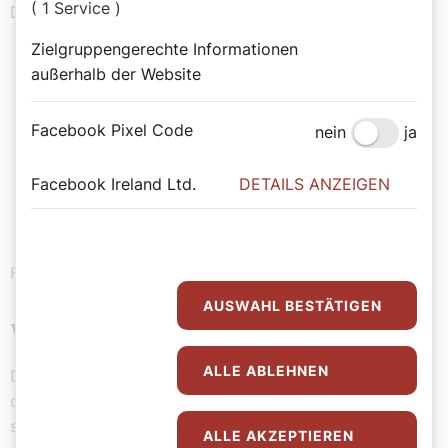
( 1 Service )
Duftsafari ein paar Straßen weiter.
Zielgruppengerechte Informationen
außerhalb der Website
„Wir holen die Region in den
Klosterladen herein. Hier am
Facebook Pixel Code
nein
ja
Heideboden braucht es keine
Facebook Ireland Ltd.
DETAILS ANZEIGEN
Einzelkämpfer.“
Franziskanerpater Thomas Lackner
AUSWAHL BESTÄTIGEN
Verkaufsschlager: Messwein
ALLE ABLEHNEN
Die Zusammenarbeit mit dem Bioweingut Heideboden,
das von Martin Kaintz geführt wird, dauert mittlerweile
sogar schon mehr als vierzig Jahre. Seit 1980
ALLE AKZEPTIEREN