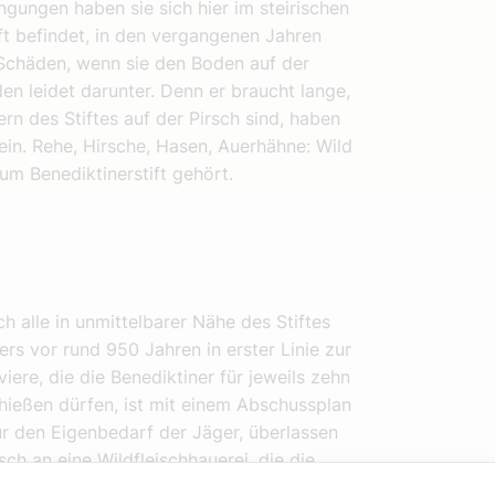
ngungen haben sie sich hier im steirischen
ft befindet, in den vergangenen Jahren
 Schäden, wenn sie den Boden auf der
n leidet darunter. Denn er braucht lange,
rn des Stiftes auf der Pirsch sind, haben
ein. Rehe, Hirsche, Hasen, Auerhähne: Wild
um Benediktinerstift gehört.
h alle in unmittelbarer Nähe des Stiftes
rs vor rund 950 Jahren in erster Linie zur
ere, die die Benediktiner für jeweils zehn
hießen dürfen, ist mit einem Abschussplan
r den Eigenbedarf der Jäger, überlassen
sch an eine Wildfleischhauerei, die die
. Die fertigen Produkte wiederum werden