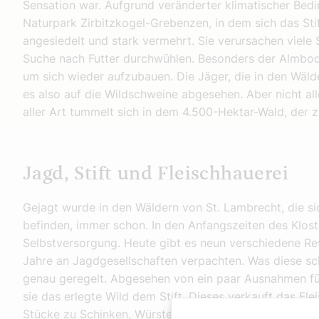
Sensation war. Aufgrund veränderter klimatischer Bedi
Naturpark Zirbitzkogel-Grebenzen, in dem sich das Sti
angesiedelt und stark vermehrt. Sie verursachen viele
Suche nach Futter durchwühlen. Besonders der Almbode
um sich wieder aufzubauen. Die Jäger, die in den Wälde
es also auf die Wildschweine abgesehen. Aber nicht all
aller Art tummelt sich in dem 4.500-Hektar-Wald, der z
Jagd, Stift und Fleischhauerei
Gejagt wurde in den Wäldern von St. Lambrecht, die sic
befinden, immer schon. In den Anfangszeiten des Kloste
Selbstversorgung. Heute gibt es neun verschiedene Revi
Jahre an Jagdgesellschaften verpachten. Was diese sc
genau geregelt. Abgesehen von ein paar Ausnahmen fü
sie das erlegte Wild dem Stift. Dieses verkauft das Flei
Stücke zu Schinken, Würstel und Pasteten verarbeitet