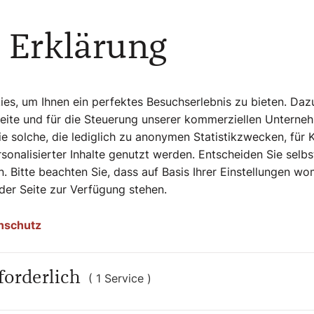
en. Seit 25 Jahren kooperieren die Mönche
umarkt. „Wir verarbeiten Wildfleisch aus
 Erklärung
ambrecht ist einer unserer Lieferanten.“
 offizielle Bestätigung des Jägers, dass
cht darüber hinaus auch ein Tierarzt das
s, um Ihnen ein perfektes Besuchserlebnis zu bieten. Daz
Seite und für die Steuerung unserer kommerziellen Unterne
e solche, die lediglich zu anonymen Statistikzwecken, für 
sonalisierter Inhalte genutzt werden. Entscheiden Sie selb
. Bitte beachten Sie, dass auf Basis Ihrer Einstellungen w
 der Seite zur Verfügung stehen.
 Auch wenn es wegen der aufwändigeren
efleisch. „Wild ist gesund, mager und ohne
nschutz
ildfleisch nicht viel schwieriger
 hängt vom Tier – Wildschwein, Reh oder
des Tieres wählt man die passende
forderlich
( 1 Service )
t serviert werden, wird man eher jüngere
en kann man auch zu älteren greifen.“ Den