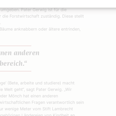
lang, bis in den Innenhof. Hinter der
t umgeben. Pater Gerwig ist für die
 die Forstwirtschaft zuständig. Diese stellt
r.
 Bäume anknabbern oder ältere entrinden,
inen anderen
bereich.“
ege‘ (Bete, arbeite und studiere) macht
lle Welt geht“, sagt Pater Gerwig. „Wir
eder Mönch hat einen anderen
wirtschaftlichen Fragen verantwortlich sein
Nur wenige Meter vom Stift Lambrecht
ugehörigen Ländereien von Kindheit an