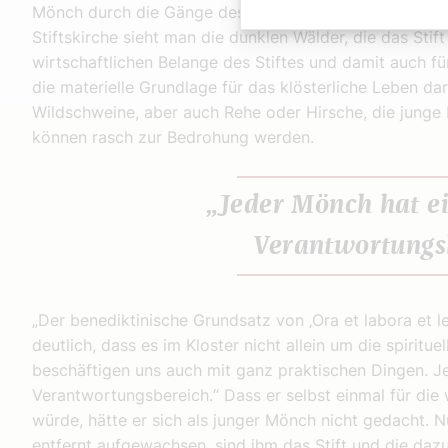
Mönch durch die Gänge des Klosters, den Kreuzgang ent
Stiftskirche sieht man die dunklen Wälder, die das Stif
wirtschaftlichen Belange des Stiftes und damit auch für
die materielle Grundlage für das klösterliche Leben da
Wildschweine, aber auch Rehe oder Hirsche, die junge
können rasch zur Bedrohung werden.
„Jeder Mönch hat e
Verantwortungs
„Der benediktinische Grundsatz von ‚Ora et labora et l
deutlich, dass es im Kloster nicht allein um die spiritue
beschäftigen uns auch mit ganz praktischen Dingen. J
Verantwortungsbereich.“ Dass er selbst einmal für die 
würde, hätte er sich als junger Mönch nicht gedacht. 
entfernt aufgewachsen, sind ihm das Stift und die daz