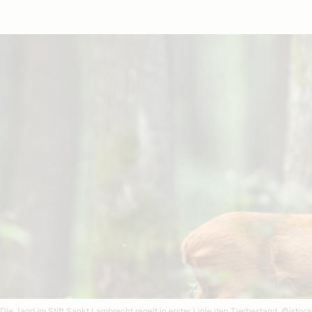
Die Jagd im Stift Sankt Lambrecht regelt in erster Linie den Tierbestand.
©istoc