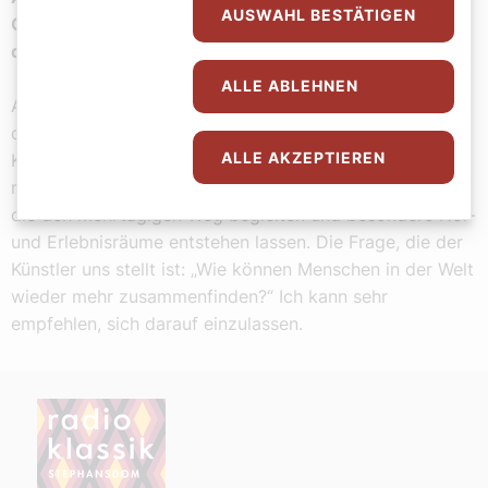
AUSWAHL BESTÄTIGEN
Garten, welche Projekte empfehlen sie uns noch aus
dem von Ihrem Team kuratierten Programm?
ALLE ABLEHNEN
Am 7. Juli wird der „Große Welt-Raum-Weg“ eröffnet,
der von Bad Ischl über das Tote Gebirge führt. Der
ALLE AKZEPTIEREN
Künstler Christoph Viscorsum hat in Zusammenarbeit
mit Andreas Hagelüken dafür Audiotracks entwickelt,
die den mehrtägigen Weg begleiten und besondere Hör-
und Erlebnisräume entstehen lassen. Die Frage, die der
Künstler uns stellt ist: „Wie können Menschen in der Welt
wieder mehr zusammenfinden?“ Ich kann sehr
empfehlen, sich darauf einzulassen.