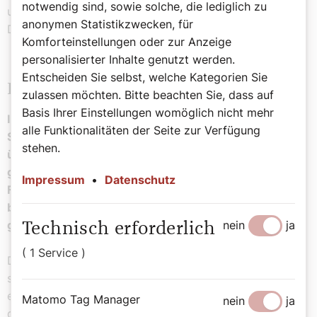
notwendig sind, sowie solche, die lediglich zu
und dorthin zu zeigen, wo wir gefordert sind. So ein
anonymen Statistikzwecken, für
Dialog kann sehr bereichernd sein.
Komforteinstellungen oder zur Anzeige
personalisierter Inhalte genutzt werden.
Entscheiden Sie selbst, welche Kategorien Sie
Kulturhauptstadt Salzkammergut
zulassen möchten. Bitte beachten Sie, dass auf
Basis Ihrer Einstellungen womöglich nicht mehr
Im Vorfeld zum Jahr der Kulturhauptstadt
alle Funktionalitäten der Seite zur Verfügung
Salzkammergut haben Sie gesagt: „Ich freue mich
stehen.
über den Dialog mit Kunst und Kultur, der uns
gegenseitig befruchten wird und uns einem Leben in
Impressum
•
Datenschutz
Fülle nachspüren lässt.“ Für einen guten Dialog
braucht es Offenheit dem Gesprächspartner
gegenüber. Gibt es davon genug in der Kirche?
nein
ja
Technisch erforderlich
( 1 Service )
Das kann man so global sicher nicht sagen, das hängt
sehr von den handelnden Personen ab. Und natürlich ist
es ein langsames Herantasten, wie zb an diesem Ort,
Matomo Tag Manager
nein
ja
dem Klostergarten. Ich erlebe grundsätzlich viel