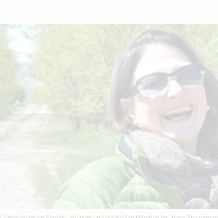
Chefredakteurin Sophie Lauringer und Maximilian Hardegg bei ihrem Spazierga