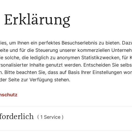
rt ist der Meinung, dass eine
 durchaus gut für den Menschen ist. „Was
egg: „Das schöne an unserer Gesellschaft
 Erklärung
o bleiben - natürlich auch anderes herum.
kommen."
s, um Ihnen ein perfektes Besuchserlebnis zu bieten. Daz
Seite und für die Steuerung unserer kommerziellen Unterne
 nur für uns,
e solche, die lediglich zu anonymen Statistikzwecken, für 
sonalisierter Inhalte genutzt werden. Entscheiden Sie selb
für die
. Bitte beachten Sie, dass auf Basis Ihrer Einstellungen w
it."
 der Seite zur Verfügung stehen.
nschutz
und Schlagobers
ova mit frischen Beeren zubereitet und das
forderlich
( 1 Service )
t gegeben. Ein Tipp: Am besten mit ganz