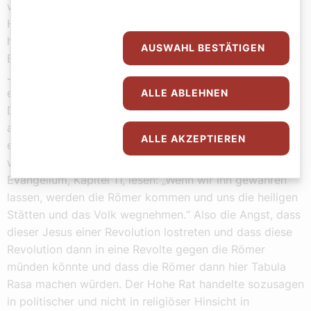
wahrscheinlich hat es so eine Art Vorbesprechung im
Hohen Rat gegeben. Allerdings haben die Evangelien
hier eine gewisse Tendenz, beginnend mit dem Markus-
AUSWAHL BESTÄTIGEN
Evangelium, dann das Matthäus-, Lukas- und das
Johannes-Evangelium, dass auf der einen Seite Pilatus
entlastet und die Schuld auf „die Juden“ gewälzt wird.
ALLE ABLEHNEN
Das sind sehr unschöne Tendenzen, weil sie erstens
antijüdisch und zweitens unhistorisch sind. Der
ALLE AKZEPTIEREN
eigentliche Grund für das Einschreiten des Hohen Rates
wird wohl gewesen sein, was wir im Johannes-
Evangelium, Kapitel 11, lesen: „Wenn wir ihn gewähren
lassen, werden die Römer kommen und uns die heiligen
Stätten und das Volk wegnehmen.“ Also die Angst, dass
dieser Jesus einer Revolution lostreten und dass diese
Revolution dann in eine Revolte gegen die Römer
münden könnte und dass die Römer dann hier Tabula
Rasa machen würden. Der Hohe Rat handelte sozusagen
in politischer und nicht in religiöser Hinsicht in