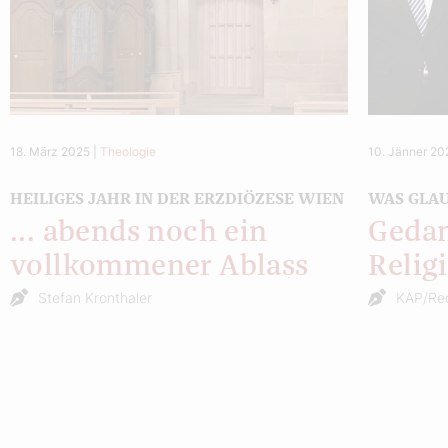
18. März 2025
|
Theologie
10. Jänner 20
HEILIGES JAHR IN DER ERZDIÖZESE WIEN
WAS GLAU
... abends noch ein
Gedan
vollkommener Ablass
Relig
Stefan Kronthaler
KAP/Re