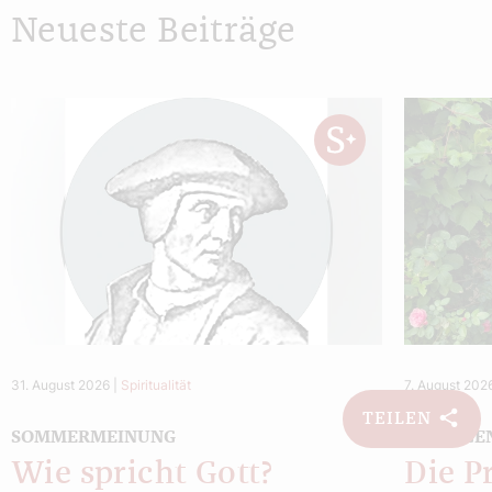
Neueste Beiträge
31. August 2026
|
Spiritualität
7. August 202
TEILEN
SOMMERMEINUNG
TRANSGE
Wie spricht Gott?
Die P