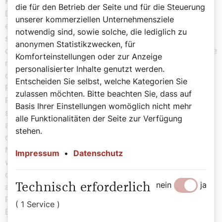
Kirchenvater Origenes in seinem Matthäuskommentar.
die für den Betrieb der Seite und für die Steuerung
Die Kreuzigungsstrafe ist das Schlimmste gewesen in
unserer kommerziellen Unternehmensziele
einer doppelten Hinsicht. Zum einen war es eine
notwendig sind, sowie solche, die lediglich zu
schändliche Hinrichtungsart, verbunden mit dem Verlust
anonymen Statistikzwecken, für
der Ehre. Damals gab es in der Antike Hinrichtungen, die
Komforteinstellungen oder zur Anzeige
nicht ehrenrührig waren, etwa eine Enthauptung mit
personalisierter Inhalte genutzt werden.
dem Schwert als eine ehrenhafte Hinrichtungsart.
Entscheiden Sie selbst, welche Kategorien Sie
Römische Bürger wurden mit dem Schwert hingerichtet.
zulassen möchten. Bitte beachten Sie, dass auf
Paulus als römischer Bürger wird nicht gekreuzigt,
Basis Ihrer Einstellungen womöglich nicht mehr
sondern enthauptet. Zum anderen war die Kreuzigung
alle Funktionalitäten der Seite zur Verfügung
ausgesprochen brutal. In die Handwurzel, also nicht in
stehen.
den Handteller, und in die Fersenbeine wurde jeweils ein
Nagel getrieben. Der Kreuzigungstod selbst war
Impressum
•
Datenschutz
wahrscheinlich ein Erstickungstod, weil der Körper
durchsackte und dadurch die Lungenflügel nicht mehr
nein
ja
Technisch erforderlich
atmen konnten. Das bedeutet, dass sich dann auch
Pleuraflüssigkeit, eine klare Lymphflüssigkeit, im
( 1 Service )
Brustbereich sammelte. Darauf deutet das