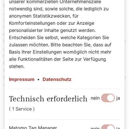
unserer kommerziellen Unternehmensziele
kennenzulernen. Wir haben ein neues Spiel entwickelt,
notwendig sind, sowie solche, die lediglich zu
„Dialog Abraham“ für eher jüngere Menschen. Bei
anonymen Statistikzwecken, für
diesem Spiel gibt es verschiedene jüdische und
Komforteinstellungen oder zur Anzeige
christliche Zitate und man wählt eines aus. Und dann
personalisierter Inhalte genutzt werden.
erklärt man die persönliche Beziehung zu diesem Zitat.
Entscheiden Sie selbst, welche Kategorien Sie
Und dann entdecken die Mitspielenden dabei, dass auch
zulassen möchten. Bitte beachten Sie, dass auf
andere Menschen eine religiöse Dimension, eine
Basis Ihrer Einstellungen womöglich nicht mehr
religiöse Seite haben. Drittens findet der Dialog auf
alle Funktionalitäten der Seite zur Verfügung
theologischem Niveau statt, es geht um einen
stehen.
Austausch, um mehr vom anderen kennenzulernen und
zu wissen, um ihn dann nochmals auch besser verstehen
Impressum
•
Datenschutz
zu können.
nein
ja
Technisch erforderlich
( 1 Service )
„Statt von Antisemitismus will ich
lieber von Israel-Hass sprechen.“
Matomo Tag Manager
nein
ja