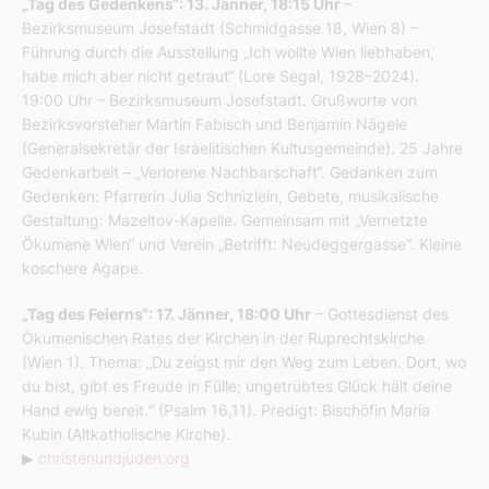
„Tag des Gedenkens“: 13. Jänner, 18:15 Uhr
–
Bezirksmuseum Josefstadt (Schmidgasse 18, Wien 8) –
Führung durch die Ausstellung „Ich wollte Wien liebhaben,
habe mich aber nicht getraut“ (Lore Segal, 1928–2024).
19:00 Uhr – Bezirksmuseum Josefstadt. Grußworte von
Bezirksvorsteher Martin Fabisch und Benjamin Nägele
(Generalsekretär der Israelitischen Kultusgemeinde). 25 Jahre
Gedenkarbeit – „Verlorene Nachbarschaft“. Gedanken zum
Gedenken: Pfarrerin Julia Schnizlein, Gebete, musikalische
Gestaltung: Mazeltov-Kapelle. Gemeinsam mit „Vernetzte
Ökumene Wien“ und Verein „Betrifft: Neudeggergasse“. Kleine
koschere Agape.
„Tag des Feierns“: 17. Jänner, 18:00 Uhr
– Gottesdienst des
Ökumenischen Rates der Kirchen in der Ruprechtskirche
(Wien 1). Thema: „Du zeigst mir den Weg zum Leben. Dort, wo
du bist, gibt es Freude in Fülle; ungetrübtes Glück hält deine
Hand ewig bereit.“ (Psalm 16,11). Predigt: Bischöfin Maria
Kubin (Altkatholische Kirche).
▶
christenundjuden.org