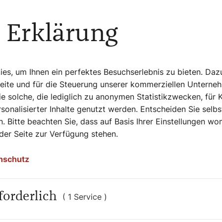
 Erklärung
he in Retz
tige, sind manche Bilder verhüllt und die
s, um Ihnen ein perfektes Besuchserlebnis zu bieten. Daz
ng ist überall gegenwärtig in der Kirche.
Seite und für die Steuerung unserer kommerziellen Unterne
auf: „Im Juli wird in der Pfarrkirche die
e solche, die lediglich zu anonymen Statistikzwecken, für 
hmen des ,Festival Retz‘ präsentiert.“ Die
sonalisierter Inhalte genutzt werden. Entscheiden Sie selb
 in der Woche, von 8:00 bis 18:00 Uhr.“ Mit
. Bitte beachten Sie, dass auf Basis Ihrer Einstellungen w
 Juli. Aber selbst hier sind die Retzerinnen
 der Seite zur Verfügung stehen.
Kirche zu kommen.
nschutz
forderlich
( 1 Service )
 Schüttkasten“ eine „Theologische Reflexion