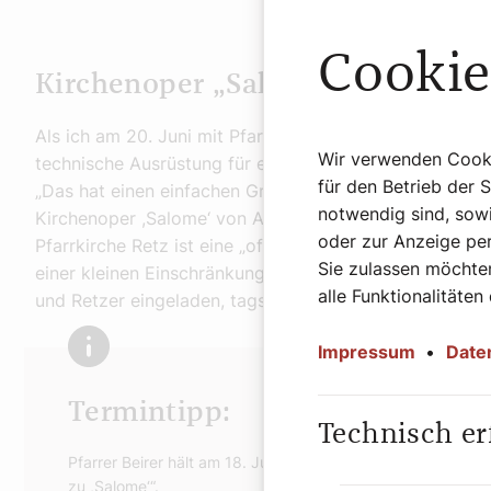
Cookie
Kirchenoper „Salome“ in der Kirc
Als ich am 20. Juni mit Pfarrer Beirer die Kirche besich
Wir verwenden Cookie
technische Ausrüstung für eine multimediale Inszenieru
für den Betrieb der 
„Das hat einen einfachen Grund“, klärt mich der Pfarrer 
notwendig sind, sowi
Kirchenoper ,Salome‘ von Antonio Maria Bononcini im Ra
oder zur Anzeige per
Pfarrkirche Retz ist eine „offene Kirche“: „Sieben Tage
Sie zulassen möchten
einer kleinen Einschränkung während der Festivalzeit im
alle Funktionalitäten
und Retzer eingeladen, tagsüber zur Anbetung in die 
Impressum
•
Date
Termintipp:
Technisch er
Pfarrer Beirer hält am 18. Juli um 18:00 Uhr im „Kulturhaus
zu ,Salome‘“.