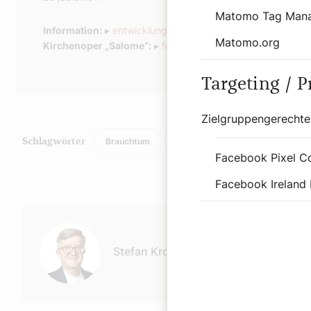
Matomo Tag Man
Information:
▸
entwicklungsraum-retz.at
Matomo.org
Kirchenoper „Salome“:
▸
festivalretz.at
Targeting / 
Zielgruppengerechte
Brauchtum
History
Kultur
Religi
Schlagwörter
Facebook Pixel C
Facebook Ireland 
Autor:
Stefan Kronthaler