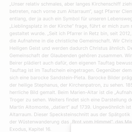
„Unser relativ schmales, aber langes Kirchenschiff zie
betreten, nach vorne zum Altarraum“, sagt Pfarrer C
entlang, der ja auch ein Symbol für unseren Lebensweg 
„Lieblingsplatz in der Kirche“ frage, führt er mich z
gestaltet wurde. „Seit ich Pfarrer in Retz bin, seit 2012, 
die Aufnahme in die christliche Gemeinschaft. Wir Chr
Heiligen Geist und werden dadurch Christus ähnlich. D
Gemeinschaft der Glaubenden gehören zusammen. Wir si
Beirer plädiert auch dafür, den eigenen Tauftag bewusst
Tauftag ist im Taufschein eingetragen. Gegenüber dem T
sich eine barocke Sandstein-Pieta. Barocke Bilder präg
der heilige Stephanus, der Kirchenpatron, zu sehen. 1
herrliche Bild gemalt. Beim Marien-Altar ist die „Aufn
Troger zu sehen. Weiters findet sich eine Darstellung 
Martin Altomonte, „datiert“ auf 1739. Ungewöhnlich is
Altarraum. Dieser Specksteinschnitt aus der Spätgotik 
der Wüstenwanderung das „Brot vom Himmel“, das Mann
Exodus, Kapitel 16.