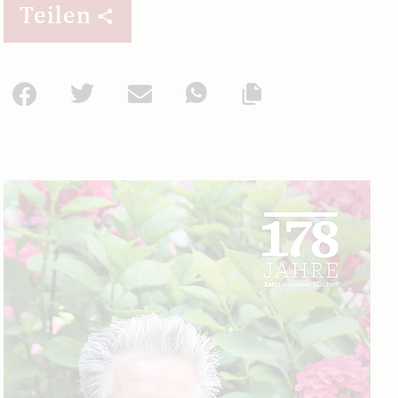
Teilen
Facebook
Twitter
Mail
WhatsApp
Url kopieren