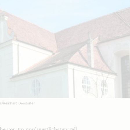
z/Reinhard Gerstorfer
he vor. Im nordwestlichsten Teil