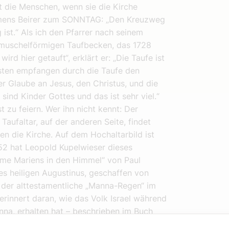
ht die Menschen, wenn sie die Kirche
lemens Beirer zum SONNTAG: „Den Kreuzweg
ist.“ Als ich den Pfarrer nach seinem
um muschelförmigen Taufbecken, das 1728
wird hier getauft“, erklärt er: „Die Taufe ist
isten empfangen durch die Taufe den
er Glaube an Jesus, den Christus, und die
nd Kinder Gottes und das ist sehr viel.“
 zu feiern. Wer ihn nicht kennt: Der
aufaltar, auf der anderen Seite, findet
en die Kirche. Auf dem Hochaltarbild ist
852 hat Leopold Kupelwieser dieses
ahme Mariens in den Himmel“ von Paul
des heiligen Augustinus, geschaffen von
t der alttestamentliche „Manna-Regen“ im
erinnert daran, wie das Volk Israel während
a, erhalten hat – beschrieben im Buch