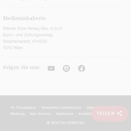
Medieninhaberin
Wiener Dom-Verlag Ges. m.b.H.
Buch- und Zeitungsverlag
Stephansplatz 4/VI/DG
1010 Wien
Youtube
Instagram
Facebook
Folgen Sie uns:
KI-Transparenz
Newsletter Datenschutz
Datenschutz
AGB
TEILEN
Werbung
Abo-Service
Impressum
Kontakt
Barrierefreiheit
©
2022 Der SONNTAG