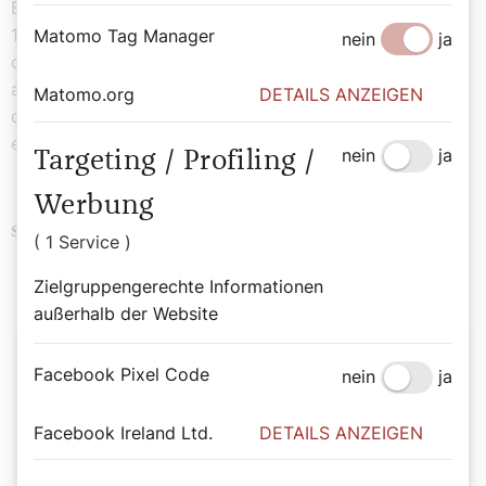
Barmherzigen Schwestern übergeben. Nachdem diese
1898 in ein Kloster in Döbling übersiedelt waren, wurde
Matomo Tag Manager
nein
ja
das alte Klostergebäude in den Jahren 1904-1910
abgerissen. Die Kirche aber blieb bestehen. Und auch
Matomo.org
DETAILS ANZEIGEN
die Barockorgel aus der theresianischen Epoche blieb
erhalten.
nein
ja
Targeting / Profiling /
Werbung
Religion
Kultur
Schlagwörter
( 1 Service )
Zielgruppengerechte Informationen
außerhalb der Website
Autor:
Facebook Pixel Code
nein
ja
Cornelia Grotte
Facebook Ireland Ltd.
DETAILS ANZEIGEN