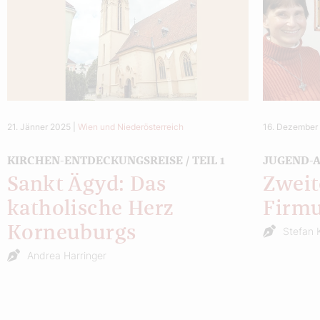
21. Jänner 2025
|
Wien und Niederösterreich
16. Dezember
KIRCHEN-ENTDECKUNGSREISE / TEIL 1
JUGEND-A
Sankt Ägyd: Das
Zweit
katholische Herz
Firm
Korneuburgs
Stefan 
Andrea Harringer