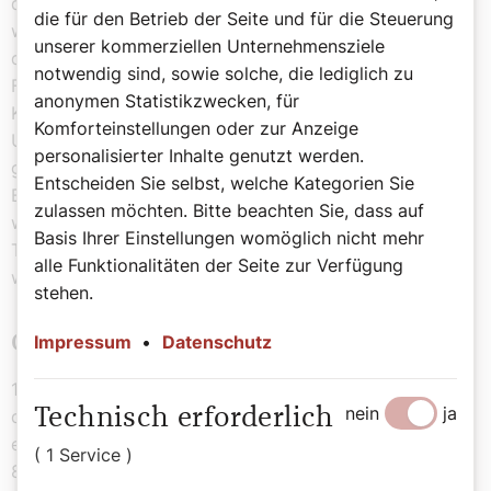
dem Bau wurde im Jahr 1624 begonnen. Beendet
die für den Betrieb der Seite und für die Steuerung
wurden die Arbeiten zwei Jahre später. Daher feierte
unserer kommerziellen Unternehmensziele
die Kirche 2024 ihr 400-jähriges Bestehen. Kaiser
notwendig sind, sowie solche, die lediglich zu
Ferdinand II. genehmigte damals den Unbeschuhten
anonymen Statistikzwecken, für
Karmeliten die Errichtung eines neuen Klosterhauses im
Komforteinstellungen oder zur Anzeige
Unteren Werd. Der Grundstein zum Kloster wurde 1627
personalisierter Inhalte genutzt werden.
gelegt. Geweiht wurde die Kirche der Jungfrau vom
Entscheiden Sie selbst, welche Kategorien Sie
Berge Karmel und der heiligen Teresa von Ávila. 1683
zulassen möchten. Bitte beachten Sie, dass auf
wurden Klostergebäude und Kirche bei der
Basis Ihrer Einstellungen womöglich nicht mehr
Türkenbelagerung verwüstet, jedoch bald
alle Funktionalitäten der Seite zur Verfügung
wiederhergestellt.
stehen.
Geschichte der Karmeliterkirche
Impressum
•
Datenschutz
1783 wurde die Kirche an Weltgeistliche übergeben und
nein
ja
Technisch erforderlich
der Klostergarten, der sich bis zur Großen Sperlgasse
erstreckte, auf Anordnung von Joseph II. parzelliert. Am
( 1 Service )
8. Februar 1843 wurde das Klostergebäude an die