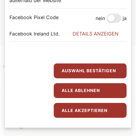
außerhalb der Website
Kontakt
Facebook Pixel Code
nein
ja
Weitere Infos bei Barbara Aichner: Telefon:
0699/81411866
oder
Diakon Klaus Aichner:
Facebook Ireland Ltd.
DETAILS ANZEIGEN
klaus.aichner@katholischekirche.at
Brauchtum
Kinder
Religion
Schlagwörter
AUSWAHL BESTÄTIGEN
ALLE ABLEHNEN
Autor:
ALLE AKZEPTIEREN
Stefan Kronthaler