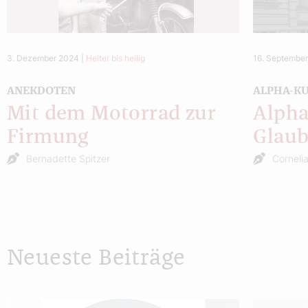
3. Dezember 2024
|
Heiter bis heilig
16. Septembe
ANEKDOTEN
ALPHA-K
Mit dem Motorrad zur
Alpha
Firmung
Glaub
Bernadette Spitzer
Corneli
Neueste Beiträge