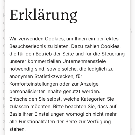
wurden Mitarbeiterinnen und Mitarbeiter.“ „Mich
fasziniert am Alphakurs, dass es sehr konzentriert und
Erklärung
klar um Gottvater, um Jesus, um den Heiligen Geist, um
die Heilige Schrift geht“, sagt Klaus Aichner. „Ich habe
den Alpha-Kurs online gemacht, während der Pandemie“,
erzählt Lemp: „Ich habe die verschiedenen Sichtweisen
Wir verwenden Cookies, um Ihnen ein perfektes
der Teilnehmenden positiv als Bereicherung erlebt, auch
Besuchserlebnis zu bieten. Dazu zählen Cookies,
gerade bei den Suchenden.“
die für den Betrieb der Seite und für die Steuerung
unserer kommerziellen Unternehmensziele
notwendig sind, sowie solche, die lediglich zu
Essen, Film und Gespräche
anonymen Statistikzwecken, für
Wie so ein Jugend-Alpha-Kurs aussieht? „Wir beginnen
Komforteinstellungen oder zur Anzeige
mit einem gemeinsamen Abendessen, dann kommt eine
personalisierter Inhalte genutzt werden.
kurze Lobpreis-Zeit und dann schauen wir uns einen
Entscheiden Sie selbst, welche Kategorien Sie
kurzen Film an. Wir können uns zum Gesehenen äußern,
zulassen möchten. Bitte beachten Sie, dass auf
später auch in einer Kleingruppe, damit jede und jeder
Basis Ihrer Einstellungen womöglich nicht mehr
zu Wort kommt“, sagt das Ehepaar Aichner. „Wichtig ist
alle Funktionalitäten der Seite zur Verfügung
es auch, dass wir an diesen Abenden hernach auch noch
stehen.