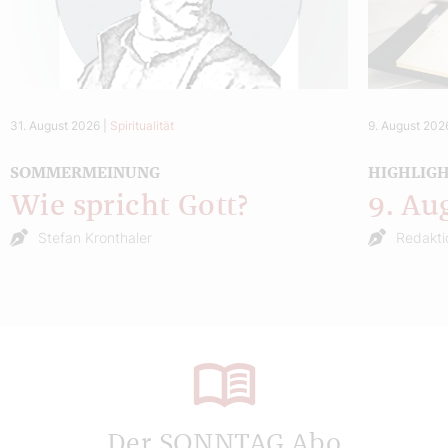
31. August 2026
|
Spiritualität
9. August 202
SOMMERMEINUNG
HIGHLIG
Wie spricht Gott?
9. Au
Stefan Kronthaler
Redakti
Der SONNTAG Abo