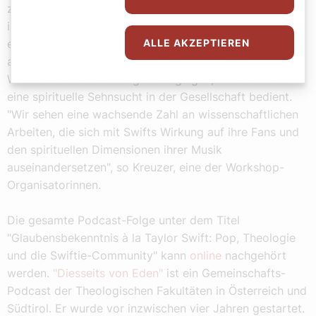
zuletzt in der akademischen Auseinandersetzung mit
ihrem Werk. An der Universität Wien wurde im Jänner
ALLE AKZEPTIEREN
ein Workshop mit dem Titel "Take us to Church, Taylor!"
abgehalten, in dem Wissenschaftlerinnen und
Wissenschaftler der Frage nachgingen, inwiefern Swift
eine spirituelle Sehnsucht in der Gesellschaft bedient.
"Wir sehen eine wachsende Zahl an wissenschaftlichen
Arbeiten, die sich mit Swifts Wirkung auf ihre Fans und
den spirituellen Dimensionen ihrer Musik
auseinandersetzen", so Kreuzer, eine der Workshop-
Organisatorinnen.
Die gesamte Podcast-Folge unter dem Titel
"Glaubensbekenntnis à la Taylor Swift: Pop, Theologie
und die Swiftie-Community" kann
online
nachgehört
werden.
"Diesseits von Eden"
ist ein Gemeinschafts-
Podcast der Theologischen Fakultäten in Österreich und
Südtirol. Er wurde vor inzwischen vier Jahren gestartet.