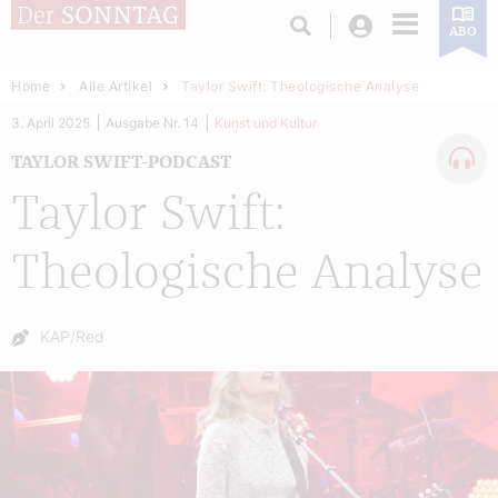
Login
ABO
Home
Alle Artikel
Taylor Swift: Theologische Analyse
3. April 2025
Ausgabe Nr. 14
Kunst und Kultur
TAYLOR SWIFT-PODCAST
Taylor Swift:
Theologische Analyse
Autor:
KAP/Red