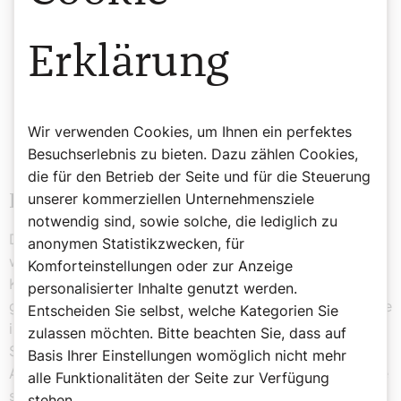
„Salieri war weit mehr als nur ein
Erklärung
Rivale Mozarts.“
Ursula Magnes, Musikchefin
von radio klassik
Stephansdom
Wir verwenden Cookies, um Ihnen ein perfektes
Besuchserlebnis zu bieten. Dazu zählen Cookies,
die für den Betrieb der Seite und für die Steuerung
unserer kommerziellen Unternehmensziele
Das Salieri-Jahr 2025
notwendig sind, sowie solche, die lediglich zu
Die Wiederentdeckung Salieris zeigt, dass er weit mehr
anonymen Statistikzwecken, für
war als nur Mozarts Rivale. Er war ein brillanter
Komforteinstellungen oder zur Anzeige
Komponist, ein einflussreicher Lehrer und ein
personalisierter Inhalte genutzt werden.
geschickter Diplomat am Wiener Hof. Ein Schüler nannte
Entscheiden Sie selbst, welche Kategorien Sie
ihn sogar „einen Diplomaten wie den französischen
zulassen möchten. Bitte beachten Sie, dass auf
Staatsmann Talleyrand“, führt Ursula Magnes aus.
Basis Ihrer Einstellungen womöglich nicht mehr
Antonio Salieris Vermächtnis ist in Wien – wo er beinahe
alle Funktionalitäten der Seite zur Verfügung
sechs Jahrzehnte seines Lebens verbrachte –
stehen.