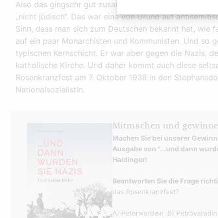
Also das gingsehr gut zusammen mit dem Antisemitismu
„nicht jüdisch“. Das war eine von Grund auf antisemiti
Sinn, dass man sich zum Deutschen bekannt hat, wie fas
auf ein paar Monarchisten und Kommunisten. Und so ge
typischen Kernschicht. Er war aber gegen die Nazis, d
katholische Kirche. Und daher kommt auch diese selt
Rosenkranzfest am 7. Oktober 1938 in den Stephansdom 
Nationalsozialistin.
Mitmachen und gewinne
Machen Sie bei unserer Gewinns
Ausgabe von "...und dann wurden
Haidinger!
Beantworten Sie die Frage richti
das Rosenkranzfest?
A) Peterwardein B) Petrovaradi