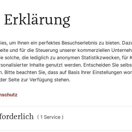
 Erklärung
le alle verstorben sind?
n werde, sondern ich habe ihre
s, um Ihnen ein perfektes Besuchserlebnis zu bieten. Daz
enommen, akustisch. Und dann hat sich
Seite und für die Steuerung unserer kommerziellen Unterne
 Personen, zu sprechen? Indem man ihnen
e solche, die lediglich zu anonymen Statistikzwecken, für 
en HJ-Führer nicht sagen: „Du dreckiger
sonalisierter Inhalte genutzt werden. Entscheiden Sie selb
 sagen: „Erzähl mir, wie es war. Ich will es
. Bitte beachten Sie, dass auf Basis Ihrer Einstellungen w
 der Seite zur Verfügung stehen.
nschutz
 wurden
hn ein Zeitzeuge. Beim Reinlesen stellen
forderlich
( 1 Service )
emlich unbedarft waren. Die wussten