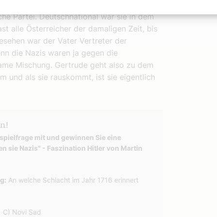
s. Denn christlich-sozial hieß übersetzt
sche Partei. Deutschnational war sie in dem
t alle Österreicher der damaligen Zeit, bis
sehen war der Vater Vertreter der
enn die Nazis waren ja gegen die
same Mischung. Gertrude geht also zu dem
und als sie rauskommt, ist sie eigentlich
n!
pielfrage mit und gewinnen Sie eine
 sie Nazis" - Faszination Hitler von Martin
g:
An welche Schlacht im Jahr 1716 erinnert
n C) Novi Sad