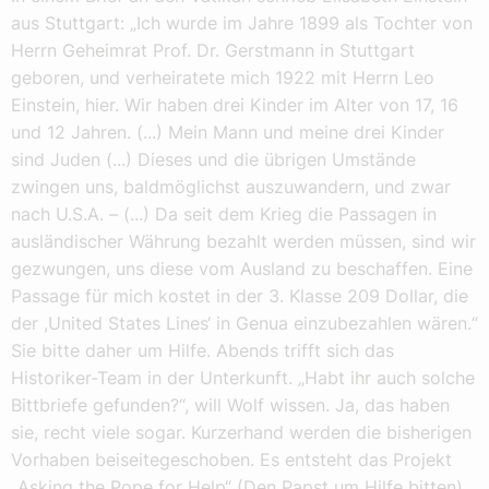
aus Stuttgart: „Ich wurde im Jahre 1899 als Tochter von
Herrn Geheimrat Prof. Dr. Gerstmann in Stuttgart
geboren, und verheiratete mich 1922 mit Herrn Leo
Einstein, hier. Wir haben drei Kinder im Alter von 17, 16
und 12 Jahren. (...) Mein Mann und meine drei Kinder
sind Juden (...) Dieses und die übrigen Umstände
zwingen uns, baldmöglichst auszuwandern, und zwar
nach U.S.A. – (...) Da seit dem Krieg die Passagen in
ausländischer Währung bezahlt werden müssen, sind wir
gezwungen, uns diese vom Ausland zu beschaffen. Eine
Passage für mich kostet in der 3. Klasse 209 Dollar, die
der ,United States Lines‘ in Genua einzubezahlen wären.“
Sie bitte daher um Hilfe. Abends trifft sich das
Historiker-Team in der Unterkunft. „Habt ihr auch solche
Bittbriefe gefunden?“, will Wolf wissen. Ja, das haben
sie, recht viele sogar. Kurzerhand werden die bisherigen
Vorhaben beiseitegeschoben. Es entsteht das Projekt
„Asking the Pope for Help“ (Den Papst um Hilfe bitten).