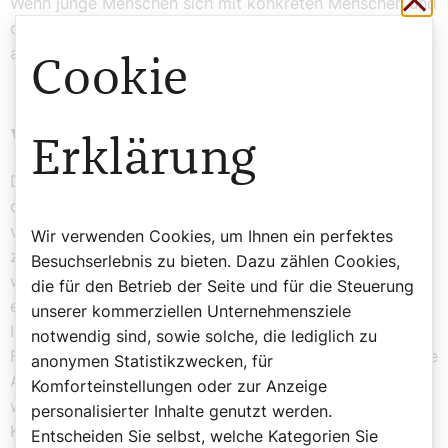
Wenn junge Menschen sich mit konkreten Menschen und
deren Schicksalen befassen, seien sie viel
aufgeschlossener und interessierter.
Cookie
Wie oft wurde geholfen?
Erklärung
Durch eine Veröffentlichung wäre zudem nachzulesen,
ob ein Schreiben sofort zu den Akten gelegt wurde –
versehen mit dem Kürzel „ndf“ – niente da fare (nichts
Wir verwenden Cookies, um Ihnen ein perfektes
zu machen). Oder ob es wann an wen weitergeleitet
Besuchserlebnis zu bieten. Dazu zählen Cookies,
wurde. Ob der Vatikan nicht nur helfen wollte, sondern
die für den Betrieb der Seite und für die Steuerung
es tatsächlich konnte, wenn andere Staaten und
unserer kommerziellen Unternehmensziele
Institutionen kooperierten, was längst nicht immer der
notwendig sind, sowie solche, die lediglich zu
Fall war. Zudem zeigt sich an Feinheiten, wo an der Kurie
anonymen Statistikzwecken, für
Antisemiten und wo Judenfreunde saßen. Am Ende
Komforteinstellungen oder zur Anzeige
wolle man mit Zahlen und Fakten und auch mithilfe von
personalisierter Inhalte genutzt werden.
Künstlicher Intelligenz (KI) Fragen beantworten können
Entscheiden Sie selbst, welche Kategorien Sie