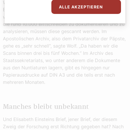
Wissenschaftsakademien Düsseldorf und
ALLE AKZEPTIEREN
Berlin/Brandenburg Anträge auf Unterstützung für
weitere 25 Jahre laufen. Und Stichwort „dauern“: Um
die rund 10.000 Bittschreiben zu dokumentieren und zu
analysieren, müssen diese gescannt werden. Im
Apostolischen Archiv, also dem Privatarchiv der Päpste,
gehe es „sehr schnell“, sagte Wolf. „Da haben wir die
Scans binnen drei bis fünf Wochen.“ Im Archiv des
Staatssekretariats, wo unter anderem die Dokumente
aus den Nuntiaturen lagern, gibt es hingegen nur
Papierausdrucke auf DIN A3 und die teils erst nach
mehreren Monaten.
Manches bleibt unbekannt
Und Elisabeth Einsteins Brief, jener Brief, der diesem
Zweig der Forschung erst Richtung gegeben hat? Nach