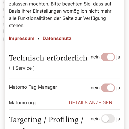
wie: „Wie viel Prozent hat der Papst gesehen? Wie oft
zulassen möchten. Bitte beachten Sie, dass auf
hat er geholfen? Gab es einen Unterschied zwischen
Basis Ihrer Einstellungen womöglich nicht mehr
getauften Juden und nicht getauften Juden? Was waren
alle Funktionalitäten der Seite zur Verfügung
die Inhalte der Bitten?“ Wolf etwa schätzt derzeit, dass
stehen.
Pius XII. selbst circa ein Zehntel aller Bittschreiben
persönlich sah.
Impressum
•
Datenschutz
nein
ja
Technisch erforderlich
( 1 Service )
„Die jüdischen Bittschreiben aus ganz
Europa begannen 1939 und hörten
Matomo Tag Manager
nein
ja
nicht 1941 auf, sondern kamen bis
1945.“
Matomo.org
DETAILS ANZEIGEN
Hubert Wolf
nein
ja
Targeting / Profiling /