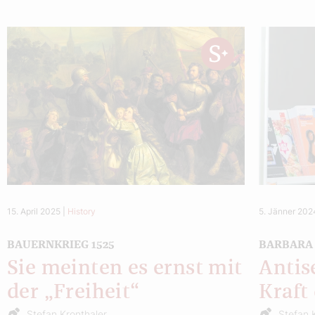
15. April 2025
|
History
5. Jänner 202
BAUERNKRIEG 1525
BARBARA
Sie meinten es ernst mit
Antis
der „Freiheit“
Kraft
Stefan Kronthaler
Stefan 