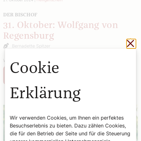
DER BISCHOF
31. Oktober: Wolfgang von
Regensburg
Sch
Bernadette Spitzer
Wöchentliche Heilige, vorgestellt von Bernadette Spitzer.
Cookie
Weiterlesen
Erklärung
Wir verwenden Cookies, um Ihnen ein perfektes
Besuchserlebnis zu bieten. Dazu zählen Cookies,
die für den Betrieb der Seite und für die Steuerung