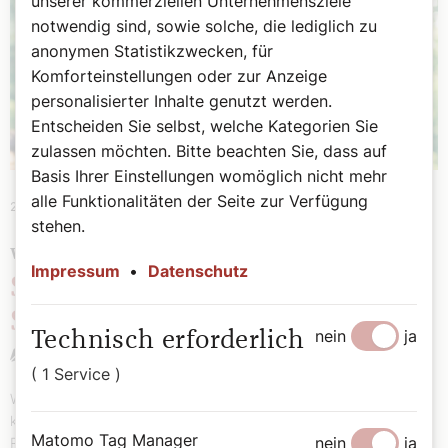
unserer kommerziellen Unternehmensziele
notwendig sind, sowie solche, die lediglich zu
anonymen Statistikzwecken, für
Komforteinstellungen oder zur Anzeige
personalisierter Inhalte genutzt werden.
Entscheiden Sie selbst, welche Kategorien Sie
zulassen möchten. Bitte beachten Sie, dass auf
Basis Ihrer Einstellungen womöglich nicht mehr
alle Funktionalitäten der Seite zur Verfügung
21. Oktober 2024
|
Spiritualität
stehen.
WELTANSCHAUUNGS-SERIE
Impressum
•
Datenschutz
Sekten: Aufklärung statt
Stigmatisierung
nein
ja
Technisch erforderlich
Cornelia Grotte
( 1 Service )
Wissen Sie was die „Kirche des Allmächtigen Gottes“ ist und
kennen Sie die Gruppe Shincheonji? Die Arbeitsgemeinschaft der
Matomo Tag Manager
nein
ja
Referentinnen für Weltanschauungsfragen gibt in unserer Serie