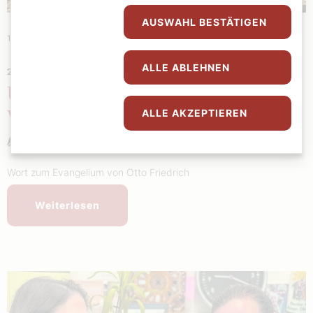
AUSWAHL BESTÄTIGEN
17. Oktober 2024
|
Sonntag
ALLE ABLEHNEN
29. SONNTAG IM JAHRESKREIS
Umkehr der gewohnten
ALLE AKZEPTIEREN
Verhältnisse
Otto Friedrich
Wort zum Evangelium von Otto Friedrich
Weiterlesen