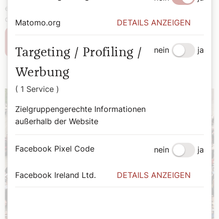
einen Überblick über diverse Bewegungen und erklärt, warum
das Wort Sekten out ist.
Matomo.org
DETAILS ANZEIGEN
Weiterlesen
nein
ja
Targeting / Profiling /
Werbung
( 1 Service )
Zielgruppengerechte Informationen
außerhalb der Website
Facebook Pixel Code
nein
ja
Facebook Ireland Ltd.
DETAILS ANZEIGEN