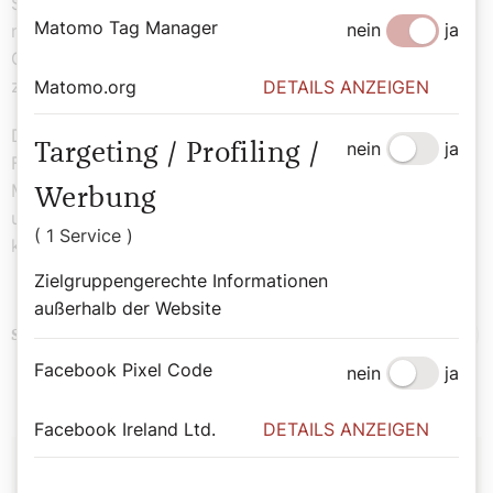
Schutzpatron bei Halskrankheiten verehrt. Der Legende
Matomo Tag Manager
nein
ja
nach soll der armenische Bischof Blasius durch sein
Gebet ein Kind gerettet haben, das an einer Fischgräte
zu ersticken drohte.
Matomo.org
DETAILS ANZEIGEN
Die Tage werden nun rasch länger, doch wann der
nein
ja
Targeting / Profiling /
Frühling kommt ist ungewiss. In einer Bauernregel zu
Mariä Lichtmess heißt es: „Wenn’s an Lichtmess stürmt
Werbung
und schneit, ist der Frühling nicht mehr weit. Ist es aber
( 1 Service )
klar und hell, kommt der Lenz noch nicht so schnell.“
Zielgruppengerechte Informationen
außerhalb der Website
Bibel
Brauchtum
Kultur
Religion
Schlagwörter
Facebook Pixel Code
nein
ja
Facebook Ireland Ltd.
DETAILS ANZEIGEN
Autor: