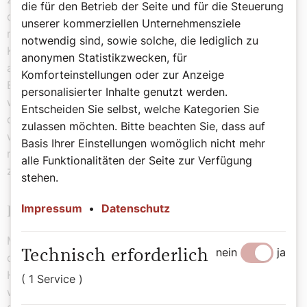
die für den Betrieb der Seite und für die Steuerung
der Bauern. Mit dem Längerwerden der Tage konnte
unserer kommerziellen Unternehmensziele
man wieder mehr Arbeiten im Freien verrichten. Für
notwendig sind, sowie solche, die lediglich zu
Knechte und Mägde auf Bauernhöfen war Lichtmess in
anonymen Statistikzwecken, für
alter Zeit ein Feiertag: Am 2. Februar bekamen die
Komforteinstellungen oder zur Anzeige
Bediensteten ihren Lohn und ein paar Tage frei. Es
personalisierter Inhalte genutzt werden.
wurde
Entscheiden Sie selbst, welche Kategorien Sie
darüber entschieden, ob die Knechte und Mägde
zulassen möchten. Bitte beachten Sie, dass auf
weiterhin auf dem Hof arbeiten würden oder sich eine
Basis Ihrer Einstellungen womöglich nicht mehr
neue Dienststelle suchen mussten. Wenn beide Seiten
alle Funktionalitäten der Seite zur Verfügung
zufrieden waren, spendierten die Bauern ein Festmahl.
stehen.
Impressum
•
Datenschutz
Kerzensegnung zu Mariä Lichtmess
Mit zur Kreuzform gebundenen Kerzen wird am Abend
nein
ja
Technisch erforderlich
des 2. Februar auch der „Blasiussegen“ erteilt. Der
Heilige, dessen Namenstag am 3. Februar gefeiert wird,
( 1 Service )
war ein frühchristlicher Märtyrer und wird als