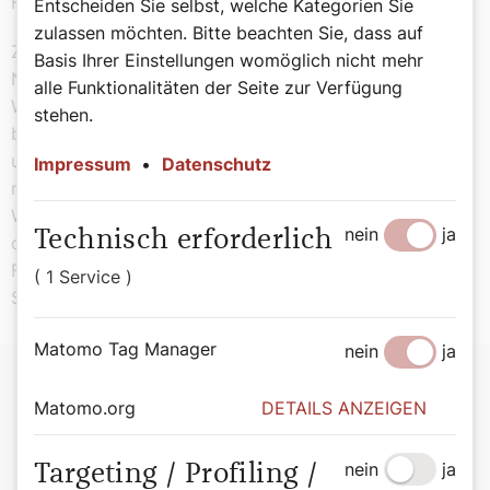
Form beschreibt.
Entscheiden Sie selbst, welche Kategorien Sie
zulassen möchten. Bitte beachten Sie, dass auf
Zum Schluss noch eine Anmerkung zum botanischen
Basis Ihrer Einstellungen womöglich nicht mehr
Namen „Crataegus“: Er leitet sich vom griechischen
alle Funktionalitäten der Seite zur Verfügung
Wort „krataiós“ ab, was so viel wie fest oder stark
stehen.
bedeutet. Weißdornholz ist nämlich sehr dauerhaft, hart
und schwer spaltbar. Und so verwundert es nicht, dass
Impressum
•
Datenschutz
man in früheren Zeiten aus dem Holz sowohl
Werkzeugstiele als auch Spazierstöcke anfertigte. Als
nein
ja
Technisch erforderlich
der heilige Josef mit Maria und dem Jesuskind auf der
Flucht nach Ägypten war, soll er sich daher auf einen
( 1 Service )
Stab aus Weißdornholz gestützt haben!
Matomo Tag Manager
nein
ja
Matomo.org
DETAILS ANZEIGEN
nein
ja
Targeting / Profiling /