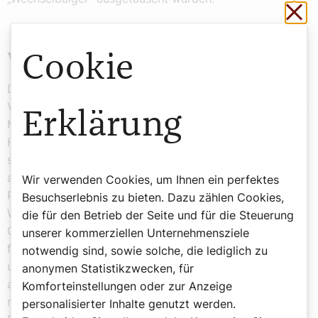
Sch
Volksnamen des Weißdorns
Cookie
Der Weißdorn (Crataegus) ist unter zahlreichen
Volksnamen bekannt: Hagedorn, Heckendorn, Hagapfel,
Erklärung
Mehlbeerbaum, Mehldorn und Mehlfässel, die alle ein
Hinweis auf verschiedene Eigenschaften des Weißdorns
sind. Der Name Weißdorn bezieht sich auf die
auffälligen weißen Blüten und die dornigen Zweige der
Wir verwenden Cookies, um Ihnen ein perfektes
Pflanze. Hagedorn leitet sich vom mittelhochdeutschen
Besuchserlebnis zu bieten. Dazu zählen Cookies,
Wort „Hag“ ab, das ein durch Hecken abgegrenztes
die für den Betrieb der Seite und für die Steuerung
Gelände beschreibt. Der wehrhafte Hagedorn diente
unserer kommerziellen Unternehmensziele
früher oft dazu, Gelände zu „umzäunen“ und vor
notwendig sind, sowie solche, die lediglich zu
unbefugtem Betreten zu schützen. Hagapfel verweist
anonymen Statistikzwecken, für
auf die apfelähnlichen Früchte, während Mehlfässel den
Komforteinstellungen oder zur Anzeige
mehligen Geschmack der Früchte und deren fassartige
personalisierter Inhalte genutzt werden.