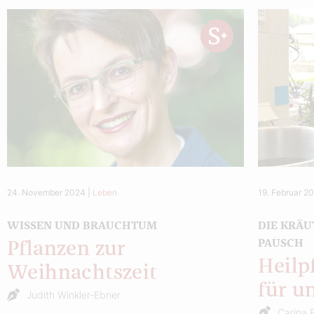
24. November 2024
|
Leben
19. Februar 2
WISSEN UND BRAUCHTUM
DIE KRÄU
PAUSCH
Pflanzen zur
Heilp
Weihnachtszeit
für u
Judith Winkler-Ebner
Carina 