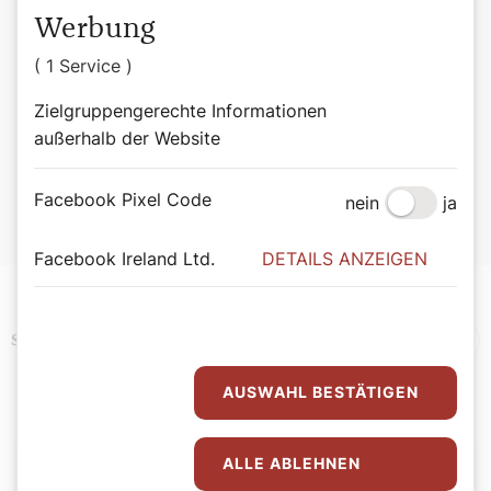
Werbung
( 1 Service )
Zielgruppengerechte Informationen
©Horst H. Wiedemann
außerhalb der Website
Zur Person:
Antje Peters-Reimann
ist Gartenhistorikerin und
Facebook Pixel Code
Journalistin. Sie hat ihre Leidenschaft für Kunst und
nein
ja
schöne Gärten zum Beruf gemacht.
Facebook Ireland Ltd.
DETAILS ANZEIGEN
Bibel
Gesundheit
Kultur
Religion
Schlagwörter
AUSWAHL BESTÄTIGEN
Autor:
ALLE ABLEHNEN