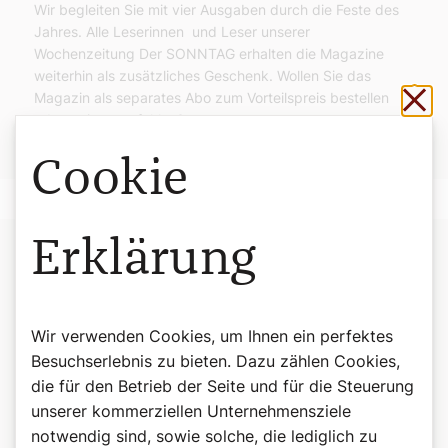
Wir begleiten Sie mit vier Ausgaben durch die Feste des
Jahres. Alle Leserinnen und Leser unserer
Wochenzeitung Der SONNTAG erhalten die Magazine
weiterhin als zusätzliches Geschenk. Wollen Sie das
Sch
Magazin als separates Abo zum Vorteilspreis bestellen
oder weiterempfehlen?
Alle Infos unter ▶
dersonntag.at/magazinabo
Cookie
Erklärung
Inhaltsverzeichnis:
Der geheime Ort des Schreibens
- Literaturnobelpreisträger
Wir verwenden Cookies, um Ihnen ein perfektes
Jon Fosse ist einer der prägendsten Schriftsteller unserer
Besuchserlebnis zu bieten. Dazu zählen Cookies,
Zeit.
die für den Betrieb der Seite und für die Steuerung
Wenn Engel Aufträge erteilen
- Die Boten Gottes bringen oft
unserer kommerziellen Unternehmensziele
gute und frohe Botschaften.
notwendig sind, sowie solche, die lediglich zu