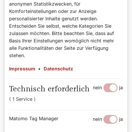
Vier berühmte Weihnachtslieder und ihre Geschichte
- Eine
anonymen Statistikzwecken, für
kleine Geschichte der weihnachtlichen Klänge
Komforteinstellungen oder zur Anzeige
personalisierter Inhalte genutzt werden.
Weihnachts-Chaos und Advent am Limit
- Zum Stresstest
Entscheiden Sie selbst, welche Kategorien Sie
Dezember
zulassen möchten. Bitte beachten Sie, dass auf
Josef Maureder im Interview
- Langfassung
Basis Ihrer Einstellungen womöglich nicht mehr
Alles wirkliche Leben ist Begegnung
- Blitzlichter auf das
alle Funktionalitäten der Seite zur Verfügung
Wirken von Kardinal Schönborn als Wiener Erzbischof
stehen.
Mit besonderen Pflanzen durch die Weihnachtszeit
- Wissen
Impressum
•
Datenschutz
und Brauchtum zu Stechpalme, Christrose,
Weihnachtskaktus und Barbarazweig
Die Welt in einem Glas
- Podcast: In einem Wiener
nein
ja
Technisch erforderlich
Familienbetrieb werden zauberhafte Schneekugeln
hergestellt.
( 1 Service )
Wer bringt die Geschenke?
- Eine Vorstellung der
Gabenbringer vom Christkind bis Väterchen Frost
Matomo Tag Manager
nein
ja
Weihnachten im Museum
- Das Wunder der Geburt Jesu
durch die Augen großer Künstler.