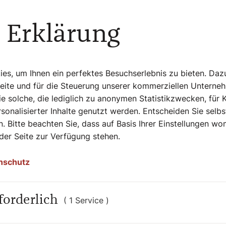
rige gibt es auch ein „Sing Along –
l des Wiener Konzerthauses mit einem
 Erklärung
).
s, um Ihnen ein perfektes Besuchserlebnis zu bieten. Daz
Seite und für die Steuerung unserer kommerziellen Unterne
e solche, die lediglich zu anonymen Statistikzwecken, für 
sonalisierter Inhalte genutzt werden. Entscheiden Sie selb
hönsten Weihnachts-CDs als ideale
. Bitte beachten Sie, dass auf Basis Ihrer Einstellungen w
es Christbaumes aufgenommen, alle Jahre
 der Seite zur Verfügung stehen.
 Musikverein abwechselnd eines der
ssiah“ (21. 12.). Dieses Konzert hat etwas
nschutz
forderlich
( 1 Service )
en kommenden Wochen sorgfältig