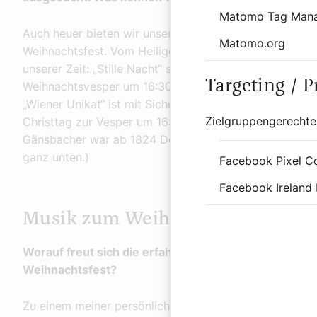
Matomo Tag Man
Auch heuer bieten wir unseren Hörerinnen und Hörern
Matomo.org
Weihnachtsfest. Vom Heiligen Abend bis zum Stephani
unserer Zeit: „Stille Nacht“ senden wir ganz bewusst e
Targeting / 
Weihnachtsvesper um 16:30 Uhr aus dem Wiener Steph
„Wiener Unikat“ ist mit Sicherheit die Weihnachtsves
Zielgruppengerechte
Christtag zur Vesper um 16:30 Uhr, musiziert von der
Gänsbacher war ab 1824 Domkapellmeister am Stephan
ganz unten.)
Facebook Pixel C
Facebook Ireland 
Musik zum Weihnachtsfest
Worauf freut sich die erfahrene Musikredakteurin i
Weihnachtsfest?
Zu einem meiner persönlichen Highlights seit Jahren g