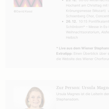
Hochamt am Christtag mit 
Krönungsmesse (Mozart) un
©David Kassl
Schoenberg Chor, Concent
26. 12.
10:15 Pontifikalamt
Schönborn* – Messe in Es-
Weihnachtsoratorium, Alsf
Helbich
* Live aus dem Wiener Stepha
Extratipp:
Einen Überblick über s
die Website des Wiener Chorfor
Zur Person: Ursula Magn
Ursula Magnes ist die Leiterin de
Stephansdom.