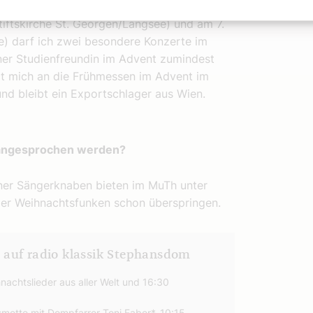
 ein Konzert im Großen Saal des Wiener
iftskirche St. Georgen/Längsee) und am 7.
e) darf ich zwei besondere Konzerte im
ner Studienfreundin im Advent zumindest
rt mich an die Frühmessen im Advent im
und bleibt ein Exportschlager aus Wien.
 angesprochen werden?
ener Sängerknaben bieten im MuTh unter
er Weihnachtsfunken schon überspringen.
auf radio klassik Stephansdom
nachtslieder aus aller Welt und 16:30
mette mit Dompfarrer Toni Faber*, 10:15