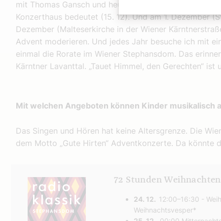
mit Thomas Gansch und heuer mit Tobias Moretti, was
Konzerthaus bedeutet (15. 12). Und am 1. Dezember (St
Dezember (Malteserkirche in der Wiener Kärntnerstraß
Advent moderieren. Und jedes Jahr besuche ich mit ei
einmal die Rorate im Wiener Stephansdom. Das erinne
Kärntner Lavanttal. „Tauet Himmel, den Gerechten“ ist 
Mit welchen Angeboten können Kinder musikalisch
Das Singen und Hören hat keine Altersgrenze. Die Wi
dem Motto „Gute Hirten“ Adventkonzerte. Da könnte d
72 Stunden Weihnachten 
24. 12.
12:00–16:30 - Weih
Weihnachtsvesper*
25. 12.
00:00 Mitternachts