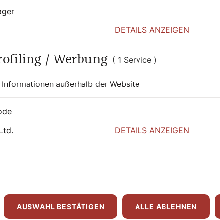
ager
 wieder 72 Stunden Musik zum
DETAILS ANZEIGEN
tag. Gegen alle (schlechten) Gewohnheiten
rst nach der Übertragung der
Profiling / Werbung
( 1 Service )
ansdom. Eine Besonderheit und ein
per von Johann Baptist Gänsbacher am
 Informationen außerhalb der Website
 Wiener Dommusik. Der Südtiroler
sdom. (Programmtipps: siehe Infokasten
ode
Ltd.
DETAILS ANZEIGEN
n diesem Jahr im Advent und zum
AUSWAHL BESTÄTIGEN
ALLE ABLEHNEN
ehört die „Weihnachts-Schlagertherapie“