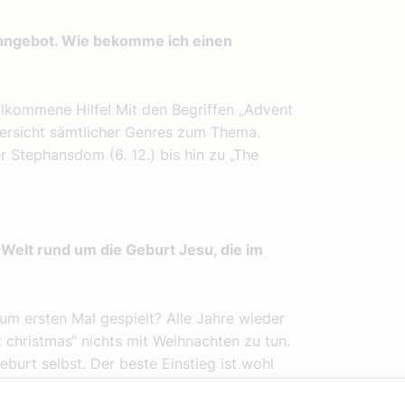
kangebot. Wie bekomme ich einen
willkommene Hilfe! Mit den Begriffen „Advent
Übersicht sämtlicher Genres zum Thema.
Stephansdom (6. 12.) bis hin zu „The
e Welt rund um die Geburt Jesu, die im
m ersten Mal gespielt? Alle Jahre wieder
t christmas“ nichts mit Weihnachten zu tun.
eburt selbst. Der beste Einstieg ist wohl
pfiehlt sich das „Lieder Projekt“ des Carus