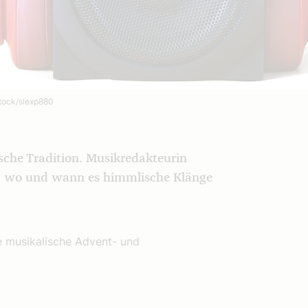
tock/slexp880
sche Tradition. Musikredakteurin
s, wo und wann es himmlische Klänge
e musikalische Advent- und