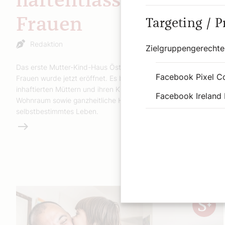
haftentlassene
Frauen
Targeting / 
Redaktion
Zielgruppengerechte
Das erste Mutter-Kind-Haus Österreichs für haftentlassene
Facebook Pixel C
Frauen wurde jetzt eröffnet. Es bietet bietet ehemals
inhaftierten Müttern und ihren Kindern einen geschützten
Facebook Ireland 
Wohnraum sowie ganzheitliche Hilfe auf dem Weg zurück in ein
selbstbestimmtes Leben.
Weiterlesen