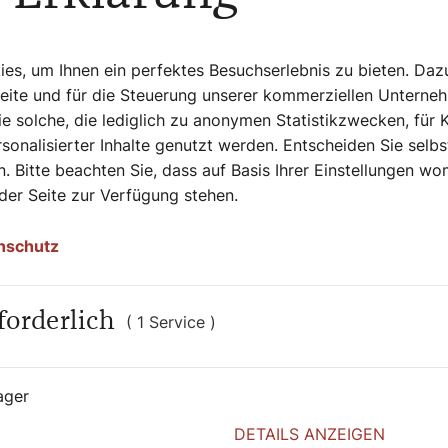
s, um Ihnen ein perfektes Besuchserlebnis zu bieten. Daz
Seite und für die Steuerung unserer kommerziellen Unterne
e solche, die lediglich zu anonymen Statistikzwecken, für 
sonalisierter Inhalte genutzt werden. Entscheiden Sie selb
. Bitte beachten Sie, dass auf Basis Ihrer Einstellungen w
 der Seite zur Verfügung stehen.
nschutz
16. Juni 2026
|
Meinung
forderlich
( 1 Service )
IHNEN GESAGT
Immer weiter
ager
DETAILS ANZEIGEN
Sophie Lauringer