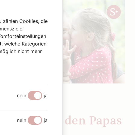
u zählen Cookies, die
hmensziele
Komforteinstellungen
st, welche Kategorien
omöglich nicht mehr
12. Juni 2026
|
Meinung
nein
ja
IHNEN GESAGT
Helfen wir den Papas
nein
ja
Sophie Lauringer