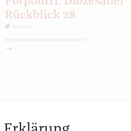
Potpourri: Diözesaner
Rückblick 28
Redaktion
Was war los in Wien und Niederösterreich?
Weiterlesen
 Erklärung