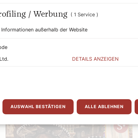
Chefredakteurin Sophie Lauringer gratuliert Johannes Huber
Profiling / Werbung
( 1 Service )
zum Thomas-Morus-Preis, der ihm vergangenen Freitag
verliehen wurde.
 Informationen außerhalb der Website
Weiterlesen
ode
Ltd.
DETAILS ANZEIGEN
AUSWAHL BESTÄTIGEN
ALLE ABLEHNEN