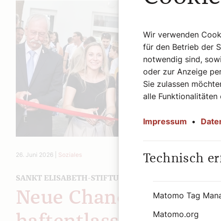
Wir verwenden Cookie
für den Betrieb der 
notwendig sind, sowi
oder zur Anzeige per
Sie zulassen möchten
alle Funktionalitäten
Impressum
•
Date
26. Juni 2026
|
Soziales
Technisch er
SANKT ELISABETH-STIFTUNG
Neue Chance für
Matomo Tag Man
Matomo.org