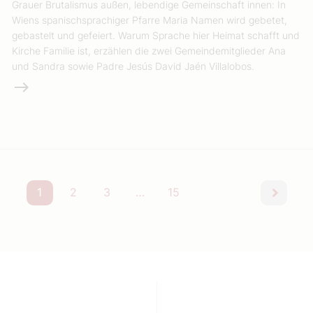
Grauer Brutalismus außen, lebendige Gemeinschaft innen: In
Wiens spanischsprachiger Pfarre Maria Namen wird gebetet,
gebastelt und gefeiert. Warum Sprache hier Heimat schafft und
Kirche Familie ist, erzählen die zwei Gemeindemitglieder Ana
und Sandra sowie Padre Jesús David Jaén Villalobos.
Weiterlesen
1
2
3
…
15
nächst