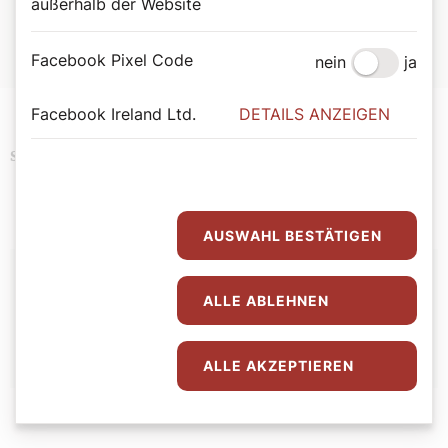
außerhalb der Website
unter:
karlskirche.at
Facebook Pixel Code
nein
ja
Facebook Ireland Ltd.
DETAILS ANZEIGEN
Familie
Politik
Schlagwörter
AUSWAHL BESTÄTIGEN
Autor:
ALLE ABLEHNEN
Sandra Lobnig
ALLE AKZEPTIEREN