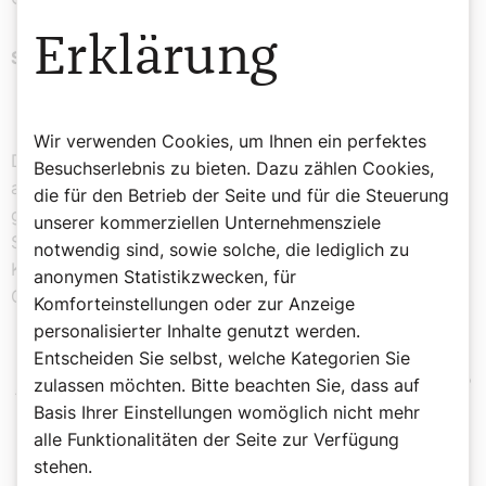
Erklärung
Sind Sie in einer gläubigen Familie aufgewachsen?
Der Glaube wurde uns Kindern in die Wiege gelegt.
Wir verwenden Cookies, um Ihnen ein perfektes
Damals war es selbstverständlich, am Sonntag
Besuchserlebnis zu bieten. Dazu zählen Cookies,
aufzustehen, in die Kirche zu gehen, danach
die für den Betrieb der Seite und für die Steuerung
gemeinsam mit unserer Mutter und den beiden
unserer kommerziellen Unternehmensziele
Schwestern zu kochen und zu essen. Auch bei meinen
notwendig sind, sowie solche, die lediglich zu
Kindern war mir immer sehr wichtig zu vermitteln: Der
anonymen Statistikzwecken, für
Glaube gehört dazu.
Komforteinstellungen oder zur Anzeige
personalisierter Inhalte genutzt werden.
Entscheiden Sie selbst, welche Kategorien Sie
„In der Karlskirche bin ich mittlerweile
zulassen möchten. Bitte beachten Sie, dass auf
Basis Ihrer Einstellungen womöglich nicht mehr
seit zweieinhalb Jahren aktiv und
alle Funktionalitäten der Seite zur Verfügung
habe sie sehr liebgewonnen.“
stehen.