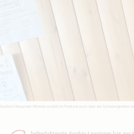
Gastwirt Alexander Wimmer erzählt im Podcast auch über die Schwierigkeiten b
hefredakteurin Sophie Lauringer hat zu