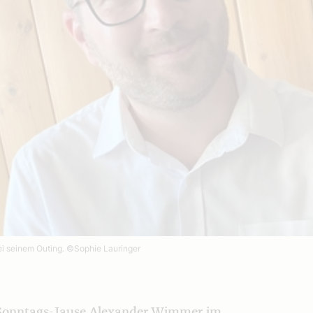
ei seinem Outing.
©Sophie Lauringer
r Sonntags-Jause Alexander Wimmer im