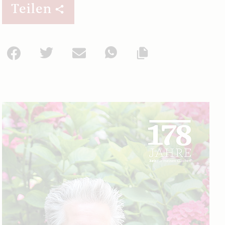
Teilen
Facebook
Twitter
Mail
WhatsApp
Url kopieren