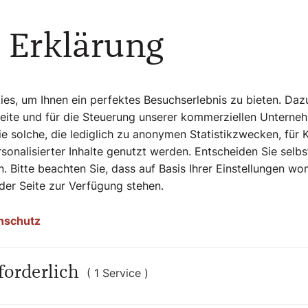
 und Cordon-Bleu. Welchen Wein empfiehlt
ünen Veltliner. Den darf man, so Wimmer,
 Erklärung
chen: Mann fürs Leben
s, um Ihnen ein perfektes Besuchserlebnis zu bieten. Daz
Seite und für die Steuerung unserer kommerziellen Unterne
e solche, die lediglich zu anonymen Statistikzwecken, für 
endung
"Liebesgschichten und
sonalisierter Inhalte genutzt werden. Entscheiden Sie selb
che nach einem Mann. "Die Woche der
. Bitte beachten Sie, dass auf Basis Ihrer Einstellungen w
 Wimmer. Schon am Abend der Ausstrahlung
 der Seite zur Verfügung stehen.
 die 50 E-Mails und sogar drei
en gekommen. Ob sich daraus, eine neue
nschutz
forderlich
ch akzeptiert,
( 1 Service )
rer und die