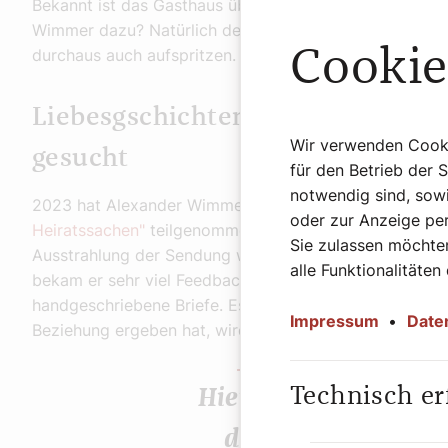
Bekannt ist das Gasthaus übrigens für seine Schnitzel
Wimmer dazu? Natürlich den Weinviertel DAC, einen gr
Cookie
durchaus auch aufspritzen.
Liebesgschichten und Heiratssa
Wir verwenden Cookie
gesucht
für den Betrieb der 
notwendig sind, sowi
2023 hat Alexander Wimmer an der bekannten ORF-S
oder zur Anzeige per
Heiratssachen"
teilgenommen. Denn er war auf der Su
Sie zulassen möchten
Ausstrahlung der Sendung war sehr intensiv", erzählt
alle Funktionalitäten
bekam er sehr viel Feedback. Der 30-Jährige erhielt an
handgeschriebene Briefe. Es sei auch zu einigen Treff
Impressum
•
Date
Beziehung ergeben hat, wird im Podcast besprochen.
Technisch er
Hier vor Ort werde i
da stehen der Pfar