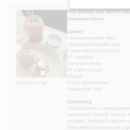
Das Rezept zur SONNTAG
Gebackene Mäuse
Zutaten
1 Kilogramm glattes Mehl
1 gestrichener Esslöffel Salz
1 halber Würfel frische Germ
1/2 Liter Milch
100 Gramm Butter
80 Gramm Zucker
4 Dotter
Öl zum Herausbacken
©Sophie Lauringer
Staubzucker, Zimt
Zubereitung
Die frische Germ in etwas lauwar
sogenanntes "Dampfl" machen. Me
verrühren. Mittig ein Grübchen m
etwas Mehl vermischen und zuge