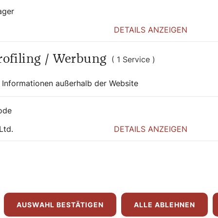
ager
che, aber auch in der Nähe der
kergoscherl
zeigt die Fußball-EM.
DETAILS ANZEIGEN
rkirche
Profiling / Werbung
( 1 Service )
 im Schanigarten der
Schank zum
 Informationen außerhalb der Website
n.
ode
Ltd.
DETAILS ANZEIGEN
AUSWAHL BESTÄTIGEN
ALLE ABLEHNEN