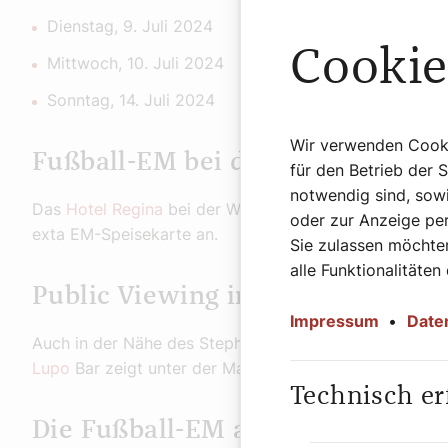
Dienstag, 9. Juli 2024
Cookie
Mittwoch, 10. Juli 2024
Sonntag, 14. Juli 2024
Wir verwenden Cookie
Fußball-EM bei der Votivkirche 
für den Betrieb der 
notwendig sind, sowi
Das
Hotel Regina
bei der Wiener Votivkirche zeigt Pub
oder zur Anzeige per
exta EM-Speisekarte an.
Sie zulassen möchten
alle Funktionalitäten
Public Viewing in der Nähe vom
Impressum
•
Date
Auch in der Nähe des Stephansdoms kann man Public-V
Lupo
Bar zeigt unter der Mariensäule die EURO 2024 
Technisch er
Die Fußball-EM am Rochusmarkt