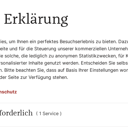
 Erklärung
s, um Ihnen ein perfektes Besuchserlebnis zu bieten. Daz
genießen
Seite und für die Steuerung unserer kommerziellen Unterne
e solche, die lediglich zu anonymen Statistikzwecken, für 
lic-Viewing im Schanigarten und bietet eine
sonalisierter Inhalte genutzt werden. Entscheiden Sie selb
. Bitte beachten Sie, dass auf Basis Ihrer Einstellungen w
 der Seite zur Verfügung stehen.
 Stephansdom
nschutz
iewing zur Fußball-EM finden. Die
Monte
auf der Leinwand.
forderlich
( 1 Service )