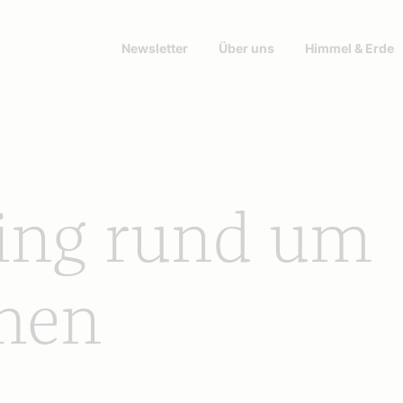
Newsletter
Über uns
Himmel & Erde
ing rund um
hen