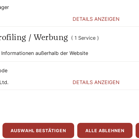
mecken.
ager
DETAILS ANZEIGEN
Profiling / Werbung
( 1 Service )
lat
 Informationen außerhalb der Website
r Schale gekocht und geschält
t
ode
und geschält
ht
Ltd.
DETAILS ANZEIGEN
r
lat, hart gekochte Eier, Kirschtomaten
AUSWAHL BESTÄTIGEN
ALLE ABLEHNEN
iggurken in Würfel schneiden, mit Erbsen in