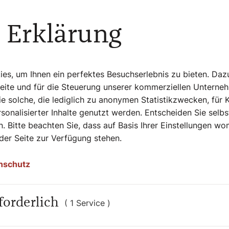
utzt)
 Erklärung
andelten Biozitrone
s, um Ihnen ein perfektes Besuchserlebnis zu bieten. Daz
Seite und für die Steuerung unserer kommerziellen Unterne
e solche, die lediglich zu anonymen Statistikzwecken, für 
einem Topf mit Wasser einkochen, in eine
sonalisierter Inhalte genutzt werden. Entscheiden Sie selb
einlegen und im Backrohr bei rund 180 Grad 20
. Bitte beachten Sie, dass auf Basis Ihrer Einstellungen w
r in dicke Scheiben schneiden, auf eine
 der Seite zur Verfügung stehen.
n, Salat und Tomaten anrichten. Den
a Schüssel servieren.
nschutz
Tage zuvor vorbereitet werden. Im Tiefkühler
forderlich
und 2 Stunden vor dem Essen
( 1 Service )
ußerdem eine Cocktailsauce dazu. Einfach
ühren und mit Sauerrahm, Ketchup und