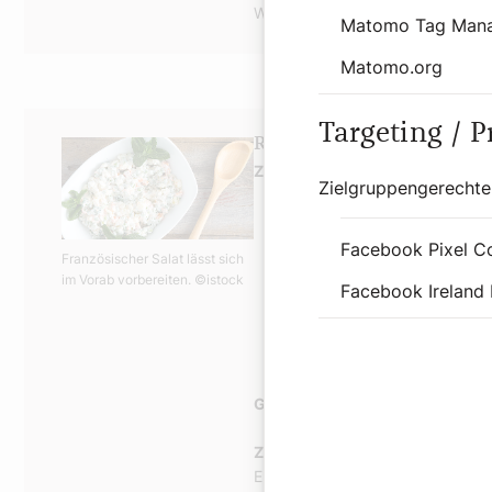
Worcestershiresauce fein absch
Matomo Tag Man
Matomo.org
Targeting / 
Rezept: Französischer Sa
Zutaten (für vier Personen):
Zielgruppengerechte
150 Gramm Erdäpfel, in de
80 Gramm Erbsen, gekoch
Facebook Pixel C
70 Gramm Apfel, entkernt 
Französischer Salat lässt sich
im Vorab vorbereiten.
©istock
80 Gramm Karotten, gekoc
Facebook Ireland 
60 Gramm Essiggurken
140 Gramm Mayonnaise
Salz, Pfeffer, Gurkenwasse
Garnierung nach Wahl:
Vogerlsa
Zubereitung:
Erdäpfel, Apfel, Karotten und Ess