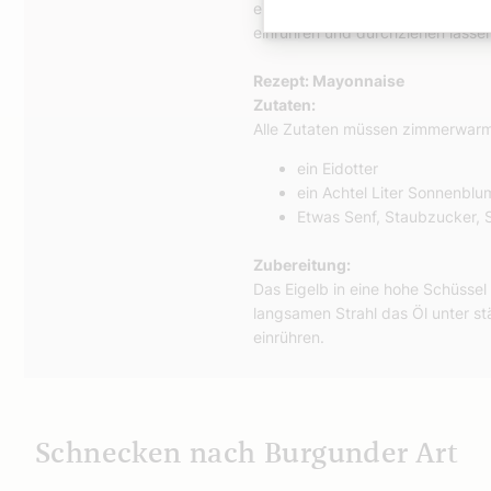
einer Schüssel vermengen, Mayo
einrühren und durchziehen lasse
Rezept: Mayonnaise
Zutaten:
Alle Zutaten müssen zimmerwarm 
ein Eidotter
ein Achtel Liter Sonnenblu
Etwas Senf, Staubzucker, Sa
Zubereitung:
Das Eigelb in eine hohe Schüsse
langsamen Strahl das Öl unter 
einrühren.
Schnecken nach Burgunder Art