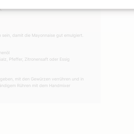
nnaise (mit etwas Gurkenwasser verdünnt)
n.
sein, damit die Mayonnaise gut emulgiert.
menöl
lz, Pfeffer, Zitronensaft oder Essig
l geben, mit den Gewürzen verrühren und in
ständigem Rühren mit dem Handmixer