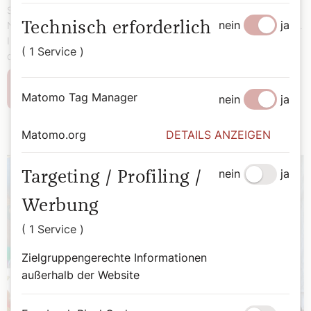
Seine erste Auslandsreise führte Papst Leo XIV. vom 27.
nein
ja
Technisch erforderlich
November bis zum 2. Dezember in die Türkei und in den Libanon.
Im Mittelpunkt des Türkei-Besuchs: das 1.700-Jahr-Gedenken an
( 1 Service )
das Konzil von Nicäa (325).
Weiterlesen
Matomo Tag Manager
nein
ja
Matomo.org
DETAILS ANZEIGEN
nein
ja
Targeting / Profiling /
Werbung
( 1 Service )
Zielgruppengerechte Informationen
außerhalb der Website