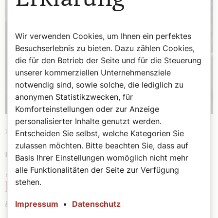
Wir verwenden Cookies, um Ihnen ein perfektes
Besuchserlebnis zu bieten. Dazu zählen Cookies,
die für den Betrieb der Seite und für die Steuerung
unserer kommerziellen Unternehmensziele
notwendig sind, sowie solche, die lediglich zu
anonymen Statistikzwecken, für
Komforteinstellungen oder zur Anzeige
personalisierter Inhalte genutzt werden.
7. Dezember 2025
|
Papst
Entscheiden Sie selbst, welche Kategorien Sie
zulassen möchten. Bitte beachten Sie, dass auf
PAPSTREISE IN DIE TÜRKEI UND IN DEN LIBANON
Basis Ihrer Einstellungen womöglich nicht mehr
„Alte Kontroversen hinter sich
alle Funktionalitäten der Seite zur Verfügung
stehen.
lassen“
Stefan Kronthaler
Impressum
•
Datenschutz