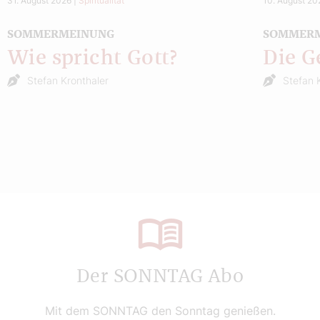
31. August 2026
|
Spiritualität
10. August 20
SOMMERMEINUNG
SOMMER
Wie spricht Gott?
Die G
Stefan Kronthaler
Stefan 
Der SONNTAG Abo
Mit dem SONNTAG den Sonntag genießen.