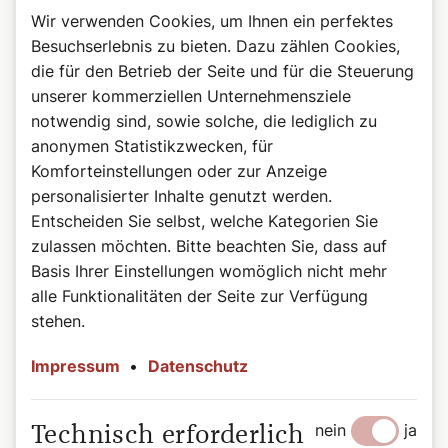
Wir verwenden Cookies, um Ihnen ein perfektes
Besuchserlebnis zu bieten. Dazu zählen Cookies,
die für den Betrieb der Seite und für die Steuerung
unserer kommerziellen Unternehmensziele
notwendig sind, sowie solche, die lediglich zu
anonymen Statistikzwecken, für
Komforteinstellungen oder zur Anzeige
©pedesign.de
personalisierter Inhalte genutzt werden.
Rezept: Himmlische Kohlrabi-Nudeln a la
Entscheiden Sie selbst, welche Kategorien Sie
Teresa Zukic
zulassen möchten. Bitte beachten Sie, dass auf
Basis Ihrer Einstellungen womöglich nicht mehr
Zutaten:
alle Funktionalitäten der Seite zur Verfügung
zwei große Kohlrabi
stehen.
zwei Knoblauchzehen
zwei Frühlingszwiebeln
Impressum
•
Datenschutz
ein Esslöffel Erdnüsse
ein Teelöffel Chiliflocken nach Belieben
zwei Teelöffel Sesam
nein
ja
Technisch erforderlich
ein Teelöffel brauner Zucker