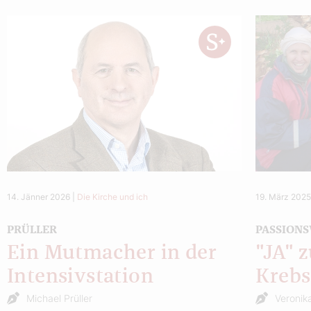
14. Jänner 2026
|
Die Kirche und ich
19. März 202
PRÜLLER
PASSION
Ein Mutmacher in der
"JA" 
Intensivstation
Kreb
Michael Prüller
Veronika