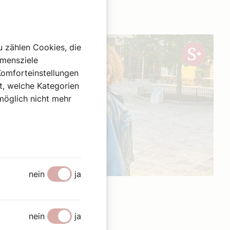
u zählen Cookies, die
hmensziele
Komforteinstellungen
st, welche Kategorien
omöglich nicht mehr
nein
ja
4. Juli 2026
|
Meinung
nein
ja
MEINUNG