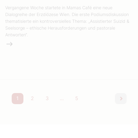
Vergangene Woche startete in Mamas Café eine neue
Dialogreihe der Erzdiözese Wien. Die erste Podiumsdiskussion
thematisierte ein kontroversielles Thema: „Assistierter Suizid &
Seelsorge – ethische Herausforderungen und pastorale
Antworten“.
Weiterlesen
1
2
3
…
5
nächst