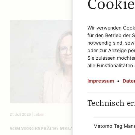
Cookie
Wir verwenden Cookie
für den Betrieb der 
notwendig sind, sowi
oder zur Anzeige per
Sie zulassen möchten
alle Funktionalitäten
Impressum
•
Date
Technisch er
21. Juli 2026
|
Leben
Matomo Tag Man
SOMMERGESPRÄCH: MELANIE WAGENHOFER