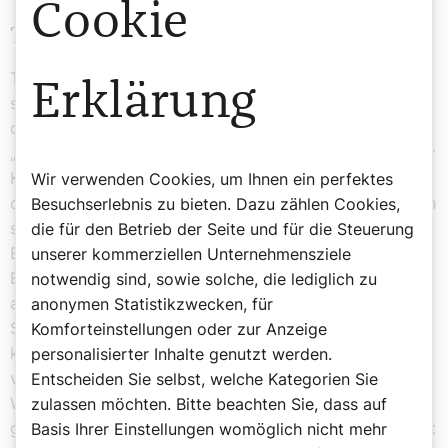
Cookie
Teilnahme
Tatsächlich liegt das Thema aber in der Luft. Dafür
Erklärung
sorgte nicht zuletzt der Abschlussbericht der im Zuge
der Weltsynode eingerichteten Studiengruppe zur
„Teilnahme von Frauen am Leben und an der Leitung der
Kirche“, der festhält, dass die Frauenfrage „ein Zeichen
Wir verwenden Cookies, um Ihnen ein perfektes
der Zeit ist in dem Sinne, dass der Heilige Geist dadurch
Besuchserlebnis zu bieten. Dazu zählen Cookies,
spricht“. Nur – was spricht der Geist konkret?
die für den Betrieb der Seite und für die Steuerung
Bekanntlich brabbelt er in vielen Sprachen. Unser neuer
unserer kommerziellen Unternehmensziele
Erzbischof hat diesen himmlischen Ball jedenfalls rasch
notwendig sind, sowie solche, die lediglich zu
aufgegriffen und vor versammelter bischöflicher Mann-
anonymen Statistikzwecken, für
Schaft mit den Worten „Was vom Heiligen Geist kommt,
Komforteinstellungen oder zur Anzeige
kann das Kirchenrecht nicht aufhalten“ für eine
personalisierter Inhalte genutzt werden.
veränderungsbereite Kirche geworben. – na, bumm!
Entscheiden Sie selbst, welche Kategorien Sie
Wird unser Josef plötzlich rückfällig und knüpft an die
zulassen möchten. Bitte beachten Sie, dass auf
gute alte Zeit in der „Pfarrerinitiative“ an? – Klingt ja fast
Basis Ihrer Einstellungen womöglich nicht mehr